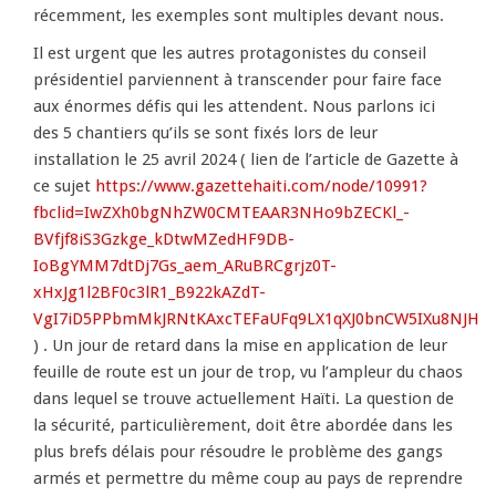
récemment, les exemples sont multiples devant nous.
Il est urgent que les autres protagonistes du conseil
présidentiel parviennent à transcender pour faire face
aux énormes défis qui les attendent. Nous parlons ici
des 5 chantiers qu’ils se sont fixés lors de leur
installation le 25 avril 2024 ( lien de l’article de Gazette à
ce sujet
https://www.gazettehaiti.com/node/10991?
fbclid=IwZXh0bgNhZW0CMTEAAR3NHo9bZECKl_-
BVfjf8iS3Gzkge_kDtwMZedHF9DB-
IoBgYMM7dtDj7Gs_aem_ARuBRCgrjz0T-
xHxJg1l2BF0c3lR1_B922kAZdT-
VgI7iD5PPbmMkJRNtKAxcTEFaUFq9LX1qXJ0bnCW5IXu8NJH
) . Un jour de retard dans la mise en application de leur
feuille de route est un jour de trop, vu l’ampleur du chaos
dans lequel se trouve actuellement Haïti. La question de
la sécurité, particulièrement, doit être abordée dans les
plus brefs délais pour résoudre le problème des gangs
armés et permettre du même coup au pays de reprendre