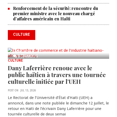
Renforcement de la sécurité: rencontre du
La Chambre de commerce et de
premier ministre avec le nouveau chargé
d’affaires américain en Haïti
l'industrie haïtiano-africaine
annonce des activités pour
commémorer le 235e
CULTURE
anniversaire de la cérémonie du
Bois Caïman
AUG 05, 2026
0 COMMENTS
CULTURE
Dany Laferrière renoue avec le
public haïtien à travers une tournée
culturelle initiée par l’UEH
POST ON
JUL 13, 2026
Le Rectorat de l’Université d’État d’Haïti (UEH) a
annoncé, dans une note publiée le dimanche 12 juillet, le
retour en Haïti de l’écrivain Dany Laferrière pour une
tournée culturelle de deux semai