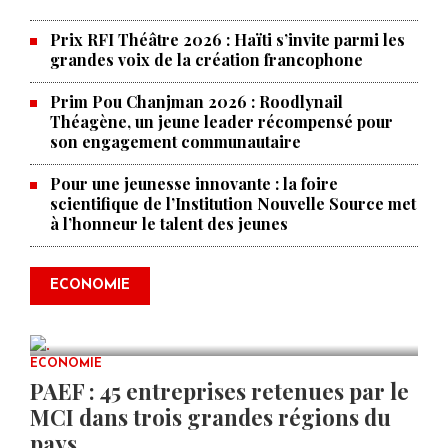
Prix RFI Théâtre 2026 : Haïti s’invite parmi les
grandes voix de la création francophone
Prim Pou Chanjman 2026 : Roodlynail
Théagène, un jeune leader récompensé pour
son engagement communautaire
Pour une jeunesse innovante : la foire
scientifique de l’Institution Nouvelle Source met
à l’honneur le talent des jeunes
Produire le savoir pour
transformer Haïti : BRH lance la
2ᵉ édition de ses Journées
ECONOMIE
scientifiques
JUL 23, 2026
0 COMMENTS
ECONOMIE
PAEF : 45 entreprises retenues par le
MCI dans trois grandes régions du
pays