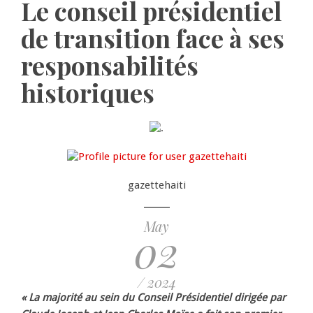
Le conseil présidentiel
de transition face à ses
responsabilités
historiques
gazettehaiti
May
02
/ 2024
« La majorité au sein du Conseil Présidentiel dirigée par