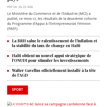
POST ON
JUL 23, 2026
Le Ministère du Commerce et de l’Industrie (MCI) a
publié, ce mois-ci, les résultats de la deuxième cohorte
du Programme d’Appui à l’Entrepreneuriat Féminin
(PAEF).
La BRH salue le ralentissement de l’inflation et
la stabilité du taux de change en Haïti
Haïti obtient un nouvel appui stratégique de
l'ONUDI pour stimuler les investissements
Walter Gavellus officiellement installé à la tête
de l’AGD
SPORT
Le Violette AC lance sa campagne
caribéenne face à Defence Force
AUG 04, 2026