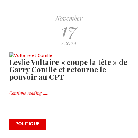
November
17
/2024
Leslie Voltaire « coupe la tête » de
Garry Conille et retourne le
pouvoir au CPT
Continue reading
James Monazard s’inscrit comme
POLITIQUE
électeur et appelle à la
mobilisation citoyenne