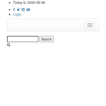
Skip
Today is:
2026-08-08
to
main
Login
content
Toggle
navigation
Search