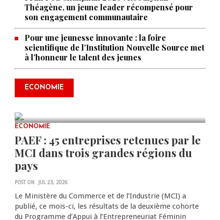
Théagène, un jeune leader récompensé pour
son engagement communautaire
Pour une jeunesse innovante : la foire
scientifique de l’Institution Nouvelle Source met
à l’honneur le talent des jeunes
Produire le savoir pour
transformer Haïti : BRH lance la
2ᵉ édition de ses Journées
ECONOMIE
scientifiques
JUL 23, 2026
0 COMMENTS
ECONOMIE
PAEF : 45 entreprises retenues par le
MCI dans trois grandes régions du
pays
POST ON
JUL 23, 2026
Le Ministère du Commerce et de l’Industrie (MCI) a
publié, ce mois-ci, les résultats de la deuxième cohorte
du Programme d’Appui à l’Entrepreneuriat Féminin