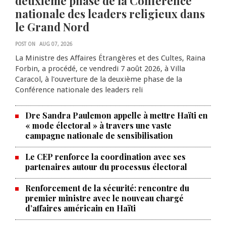
deuxième phase de la Conférence
nationale des leaders religieux dans
le Grand Nord
POST ON
AUG 07, 2026
La Ministre des Affaires Étrangères et des Cultes, Raina
Forbin, a procédé, ce vendredi 7 août 2026, à Villa
Caracol, à l'ouverture de la deuxième phase de la
Conférence nationale des leaders reli
Dre Sandra Paulemon appelle à mettre Haïti en
« mode électoral » à travers une vaste
campagne nationale de sensibilisation
Le CEP renforce la coordination avec ses
partenaires autour du processus électoral
Renforcement de la sécurité: rencontre du
La Chambre de commerce et de
premier ministre avec le nouveau chargé
d’affaires américain en Haïti
l'industrie haïtiano-africaine
annonce des activités pour