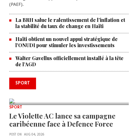
(PAEF).
La BRH salue le ralentissement de l’inflation et
la stabilité du taux de change en Haïti
Haïti obtient un nouvel appui stratégique de
l'ONUDI pour stimuler les investissements
Walter Gavellus officiellement installé à la tête
de l’AGD
Le père de la légende argentine
SPORT
Lionel Messi est décédé à 68 ans
AUG 08, 2026
0 COMMENTS
SPORT
Le Violette AC lance sa campagne
caribéenne face à Defence Force
POST ON
AUG 04, 2026