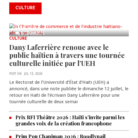
commémorer le 235e
CULTURE
anniversaire de la cérémonie du
Bois Caïman
AUG 05, 2026
0 COMMENTS
CULTURE
Dany Laferrière renoue avec le
public haïtien à travers une tournée
culturelle initiée par l’UEH
POST ON
JUL 13, 2026
Le Rectorat de l’Université d’État d’Haïti (UEH) a
annoncé, dans une note publiée le dimanche 12 juillet, le
retour en Haïti de l’écrivain Dany Laferrière pour une
tournée culturelle de deux semai
Prix RFI Théâtre 2026 : Haïti s’invite parmi les
grandes voix de la création francophone
Prim Pou Chanjman 2026 : Roodlynail