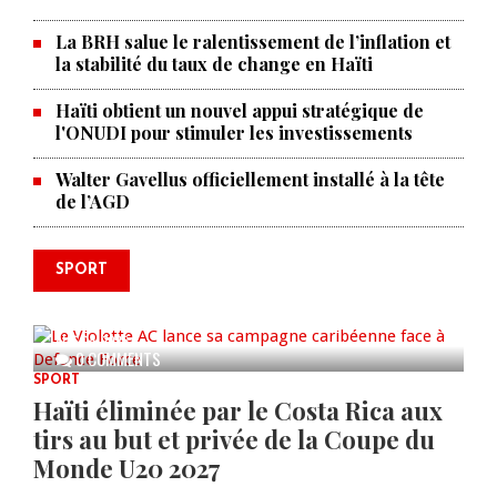
La BRH salue le ralentissement de l’inflation et
la stabilité du taux de change en Haïti
Haïti obtient un nouvel appui stratégique de
l'ONUDI pour stimuler les investissements
Walter Gavellus officiellement installé à la tête
de l’AGD
SPORT
Le Violette AC lance sa campagne
caribéenne face à Defence Force
AUG 04, 2026
0 COMMENTS
SPORT
Haïti éliminée par le Costa Rica aux
tirs au but et privée de la Coupe du
Monde U20 2027