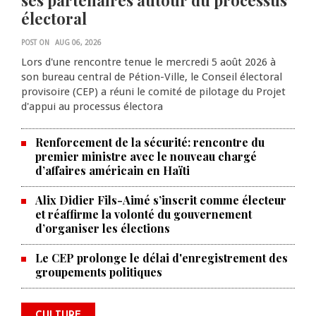
ses partenaires autour du processus
électoral
POST ON
AUG 06, 2026
Lors d'une rencontre tenue le mercredi 5 août 2026 à
son bureau central de Pétion-Ville, le Conseil électoral
provisoire (CEP) a réuni le comité de pilotage du Projet
d'appui au processus électora
Renforcement de la sécurité: rencontre du
premier ministre avec le nouveau chargé
d’affaires américain en Haïti
Alix Didier Fils-Aimé s’inscrit comme électeur
et réaffirme la volonté du gouvernement
d’organiser les élections
La Chambre de commerce et de
Le CEP prolonge le délai d'enregistrement des
groupements politiques
l'industrie haïtiano-africaine
annonce des activités pour
commémorer le 235e
CULTURE