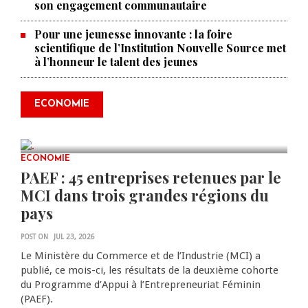
son engagement communautaire
Pour une jeunesse innovante : la foire
scientifique de l’Institution Nouvelle Source met
à l’honneur le talent des jeunes
Produire le savoir pour
transformer Haïti : BRH lance la
2ᵉ édition de ses Journées
ECONOMIE
scientifiques
JUL 23, 2026
0 COMMENTS
ECONOMIE
PAEF : 45 entreprises retenues par le
MCI dans trois grandes régions du
pays
POST ON
JUL 23, 2026
Le Ministère du Commerce et de l’Industrie (MCI) a
publié, ce mois-ci, les résultats de la deuxième cohorte
du Programme d’Appui à l’Entrepreneuriat Féminin
(PAEF).