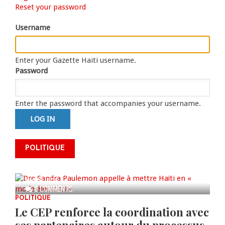
Primary
Reset your password
tab)
tabs
Username
Enter your Gazette Haiti username.
Password
Enter the password that accompanies your username.
Dre Sandra Paulemon appelle à
mettre Haïti en « mode électoral
POLITIQUE
» à travers une vaste campagne
nationale de sensibilisation
AUG 06, 2026
0 COMMENTS
POLITIQUE
Le CEP renforce la coordination avec