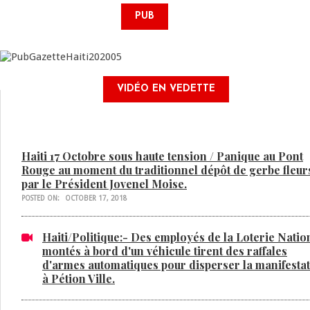
PUB
VIDÉO EN VEDETTE
Haiti 17 Octobre sous haute tension / Panique au Pont
Rouge au moment du traditionnel dépôt de gerbe fleur
par le Président Jovenel Moise.
POSTED ON:
OCTOBER 17, 2018
Haiti/Politique:- Des employés de la Loterie Natio
montés à bord d'un véhicule tirent des raffales
d'armes automatiques pour disperser la manifesta
à Pétion Ville.