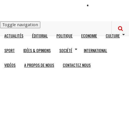
Skip
LOGIN
to
main
content
Toggle navigation
ACTUALITÉS
ÉDITORIAL
POLITIQUE
ECONOMIE
CULTURE
Main
navigation
SPORT
IDÉES & OPINIONS
SOCIÉTÉ
INTERNATIONAL
VIDÉOS
A PROPOS DE NOUS
CONTACTEZ NOUS