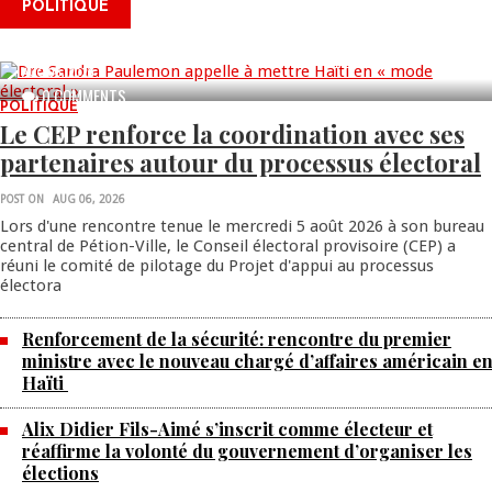
POLITIQUE
une vaste campagne nationale de
sensibilisation
AUG 06, 2026
0 COMMENTS
POLITIQUE
Le CEP renforce la coordination avec ses
partenaires autour du processus électoral
POST ON
AUG 06, 2026
Lors d'une rencontre tenue le mercredi 5 août 2026 à son bureau
central de Pétion-Ville, le Conseil électoral provisoire (CEP) a
réuni le comité de pilotage du Projet d'appui au processus
électora
Renforcement de la sécurité: rencontre du premier
ministre avec le nouveau chargé d’affaires américain e
Haïti
Alix Didier Fils-Aimé s’inscrit comme électeur et
réaffirme la volonté du gouvernement d’organiser les
élections