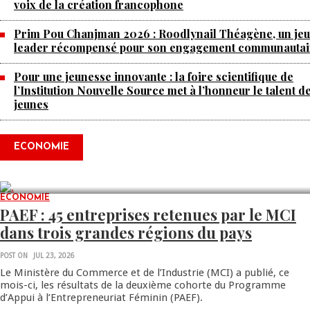
voix de la création francophone
Prim Pou Chanjman 2026 : Roodlynail Théagène, un je
leader récompensé pour son engagement communautai
Pour une jeunesse innovante : la foire scientifique de
l’Institution Nouvelle Source met à l’honneur le talent d
jeunes
Produire le savoir pour transformer
Haïti : BRH lance la 2ᵉ édition de ses
ECONOMIE
Journées scientifiques
JUL 23, 2026
ECONOMIE
0 COMMENTS
PAEF : 45 entreprises retenues par le MCI
dans trois grandes régions du pays
POST ON
JUL 23, 2026
Le Ministère du Commerce et de l’Industrie (MCI) a publié, ce
mois-ci, les résultats de la deuxième cohorte du Programme
d’Appui à l’Entrepreneuriat Féminin (PAEF).