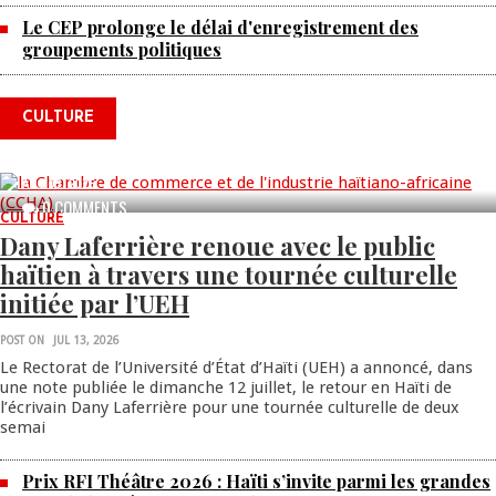
Le CEP prolonge le délai d'enregistrement des
La Chambre de commerce et de
groupements politiques
l'industrie haïtiano-africaine annonce
des activités pour commémorer le 235e
CULTURE
anniversaire de la cérémonie du Bois
Caïman
AUG 05, 2026
0 COMMENTS
CULTURE
Dany Laferrière renoue avec le public
haïtien à travers une tournée culturelle
initiée par l’UEH
POST ON
JUL 13, 2026
Le Rectorat de l’Université d’État d’Haïti (UEH) a annoncé, dans
une note publiée le dimanche 12 juillet, le retour en Haïti de
l’écrivain Dany Laferrière pour une tournée culturelle de deux
semai
Prix RFI Théâtre 2026 : Haïti s’invite parmi les grandes