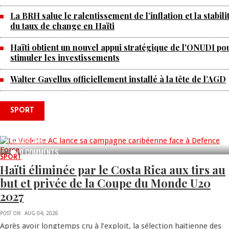
La BRH salue le ralentissement de l’inflation et la stabili
du taux de change en Haïti
Haïti obtient un nouvel appui stratégique de l'ONUDI po
stimuler les investissements
Walter Gavellus officiellement installé à la tête de l’AGD
SPORT
Le Violette AC lance sa campagne
caribéenne face à Defence Force
AUG 04, 2026
0 COMMENTS
SPORT
Haïti éliminée par le Costa Rica aux tirs au
but et privée de la Coupe du Monde U20
2027
POST ON
AUG 04, 2026
Après avoir longtemps cru à l’exploit, la sélection haïtienne des