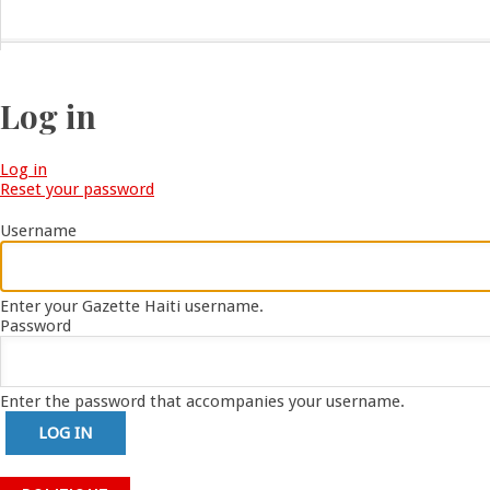
Log in
Log in
(active
Reset your password
tab)
Primary
tabs
Username
Enter your Gazette Haiti username.
Password
Enter the password that accompanies your username.
Dre Sandra Paulemon appelle à mettre
Haïti en « mode électoral » à travers