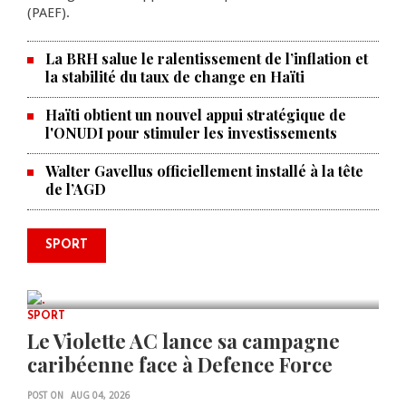
(PAEF).
La BRH salue le ralentissement de l’inflation et
la stabilité du taux de change en Haïti
Haïti obtient un nouvel appui stratégique de
l'ONUDI pour stimuler les investissements
Walter Gavellus officiellement installé à la tête
de l’AGD
Le père de la légende argentine
SPORT
Lionel Messi est décédé à 68 ans
AUG 08, 2026
0 COMMENTS
SPORT
Le Violette AC lance sa campagne
caribéenne face à Defence Force
POST ON
AUG 04, 2026