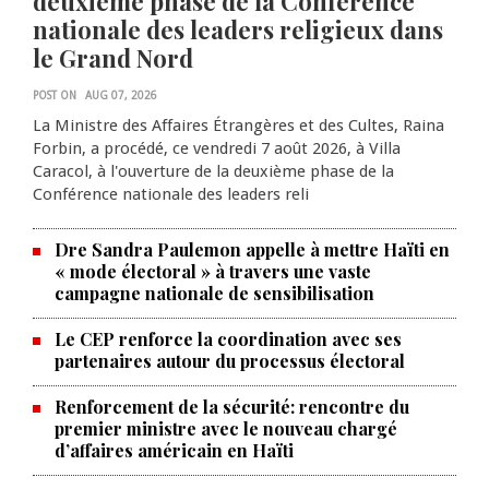
deuxième phase de la Conférence
nationale des leaders religieux dans
le Grand Nord
POST ON
AUG 07, 2026
La Ministre des Affaires Étrangères et des Cultes, Raina
Forbin, a procédé, ce vendredi 7 août 2026, à Villa
Caracol, à l'ouverture de la deuxième phase de la
Conférence nationale des leaders reli
Dre Sandra Paulemon appelle à mettre Haïti en
« mode électoral » à travers une vaste
campagne nationale de sensibilisation
Le CEP renforce la coordination avec ses
partenaires autour du processus électoral
Renforcement de la sécurité: rencontre du
La Chambre de commerce et de
premier ministre avec le nouveau chargé
d’affaires américain en Haïti
l'industrie haïtiano-africaine
annonce des activités pour