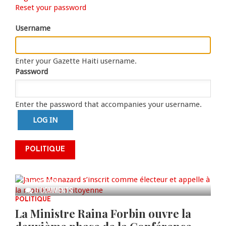
Primary
Reset your password
tab)
tabs
Username
Enter your Gazette Haiti username.
Password
Enter the password that accompanies your username.
James Monazard s’inscrit comme
POLITIQUE
électeur et appelle à la
mobilisation citoyenne
AUG 07, 2026
0 COMMENTS
POLITIQUE
La Ministre Raina Forbin ouvre la