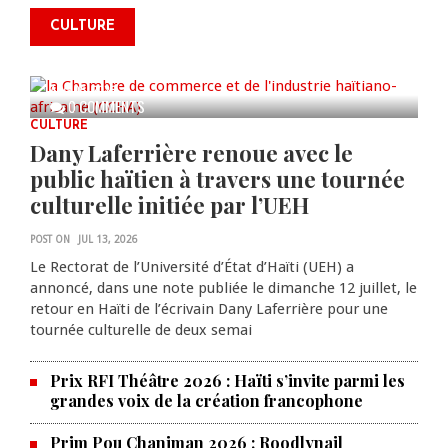
commémorer le 235e
CULTURE
anniversaire de la cérémonie du
Bois Caïman
AUG 05, 2026
0 COMMENTS
CULTURE
Dany Laferrière renoue avec le
public haïtien à travers une tournée
culturelle initiée par l’UEH
POST ON
JUL 13, 2026
Le Rectorat de l’Université d’État d’Haïti (UEH) a
annoncé, dans une note publiée le dimanche 12 juillet, le
retour en Haïti de l’écrivain Dany Laferrière pour une
tournée culturelle de deux semai
Prix RFI Théâtre 2026 : Haïti s’invite parmi les
grandes voix de la création francophone
Prim Pou Chanjman 2026 : Roodlynail