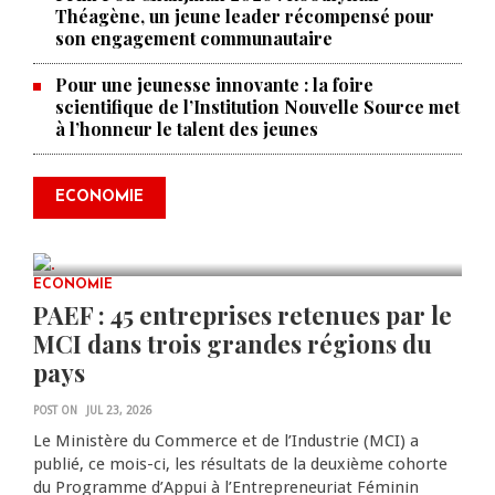
Théagène, un jeune leader récompensé pour
son engagement communautaire
Pour une jeunesse innovante : la foire
scientifique de l’Institution Nouvelle Source met
à l’honneur le talent des jeunes
Produire le savoir pour
transformer Haïti : BRH lance la
2ᵉ édition de ses Journées
ECONOMIE
scientifiques
JUL 23, 2026
0 COMMENTS
ECONOMIE
PAEF : 45 entreprises retenues par le
MCI dans trois grandes régions du
pays
POST ON
JUL 23, 2026
Le Ministère du Commerce et de l’Industrie (MCI) a
publié, ce mois-ci, les résultats de la deuxième cohorte
du Programme d’Appui à l’Entrepreneuriat Féminin