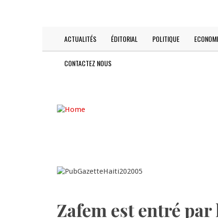
Skip
TODAY IS:
2026-08-08
to
main
content
ACTUALITÉS
ÉDITORIAL
POLITIQUE
ECONOMI
Main
navigation
CONTACTEZ NOUS
Zafem est entré par