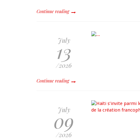
Continue reading
July
13
/2026
Continue reading
July
09
/2026