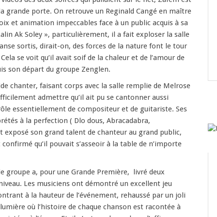
 la grande porte. On retrouve un Reginald Cangé en maître
voix et animation impeccables face à un public acquis à sa
Lalin Ak Soley », particulièrement, il a fait exploser la salle
nse sortis, dirait-on, des forces de la nature font le tour
Cela se voit qu’il avait soif de la chaleur et de l’amour de
uis son départ du groupe Zenglen.
de chanter, faisant corps avec la salle remplie de Melrose
fficilement admettre qu’il ait pu se cantonner aussi
le essentiellement de compositeur et de guitariste. Ses
prétés à la perfection ( Dlo dous, Abracadabra,
 exposé son grand talent de chanteur au grand public,
onfirmé qu’il pouvait s’asseoir à la table de n’importe
le groupe a, pour une Grande Première, livré deux
niveau. Les musiciens ont démontré un excellent jeu
trant à la hauteur de l’événement, rehaussé par un joli
e lumière où l’histoire de chaque chanson est racontée à