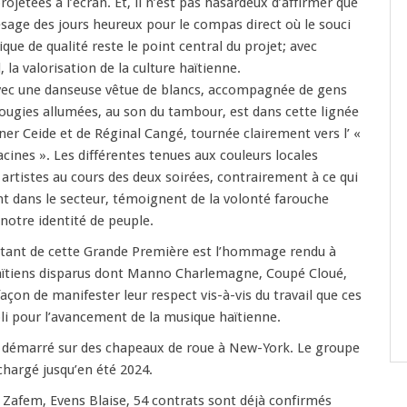
ojetées à l’écran. Et, il n’est pas hasardeux d’affirmer que
sage des jours heureux pour le compas direct où le souci
ue de qualité reste le point central du projet; avec
 la valorisation de la culture haïtienne.
ec une danseuse vêtue de blancs, accompagnée de gens
ougies allumées, au son du tambour, est dans cette lignée
er Ceide et de Réginal Cangé, tournée clairement vers l’ «
acines ». Les différentes tenues aux couleurs locales
 artistes au cours des deux soirées, contrairement à ce qui
nt dans le secteur, témoignent de la volonté farouche
notre identité de peuple.
rtant de cette Grande Première est l’hommage rendu à
 haïtiens disparus dont Manno Charlemagne, Coupé Cloué,
façon de manifester leur respect vis-à-vis du travail que ces
li pour l’avancement de la musique haïtienne.
démarré sur des chapeaux de roue à New-York. Le groupe
 chargé jusqu’en été 2024.
Zafem, Evens Blaise, 54 contrats sont déjà confirmés