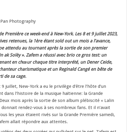
de Première ce week-end à New-York. Les 8 et 9 juillet 2023,
ves retenues, la 1ère étant sold out un mois a l’avance,
e attendu au tournant après la sortie de son premier
n ak Solèy ». Zafem a réussi avec brio ce gros test: un
renant en chœur chaque titre interprété, un Dener Ceide,
chanteur charismatique et un Reginald Cangé en bête de
rti de sa cage.
9 juillet, New-York a eu le privilège d’être l’hôte d’un
dans l’histoire de la musique haïtienne: la Grande
eux mois après la sortie de son album plébiscité « Lalin
e donnait rendez-vous à ses nombreux fans. Et il n’avait
 Tous les yeux étaient rivés sur la Grande Première samedi,
Zafem allait répondre aux attentes.
 vidéos des deux soirées qui pullulent sur le net, Zafem est