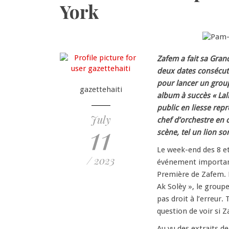
York
Zafem a fait sa Gran
deux dates consécuti
pour lancer un group
gazettehaiti
album à succès « Lali
public en liesse rep
July
chef d’orchestre en 
11
scène, tel un lion so
Le week-end des 8 et 
/ 2023
événement important 
Première de Zafem. D
Ak Solèy », le group
pas droit à l’erreur.
question de voir si 
Au vu des extraits de