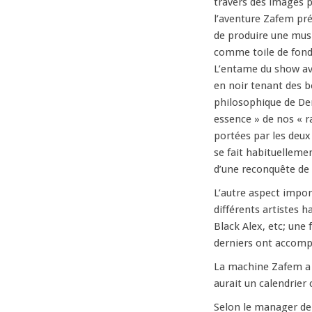
travers des images pr
l’aventure Zafem pré
de produire une musiq
comme toile de fond,
L’entame du show av
en noir tenant des b
philosophique de Den
essence » de nos « r
portées par les deux
se fait habituelleme
d’une reconquête de 
L’autre aspect impo
différents artistes
Black Alex, etc; une 
derniers ont accomp
La machine Zafem a 
aurait un calendrier
Selon le manager de 