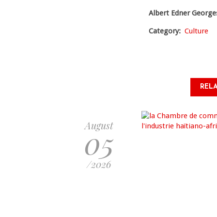
Albert Edner George
Category
Culture
RELA
August
05
/2026