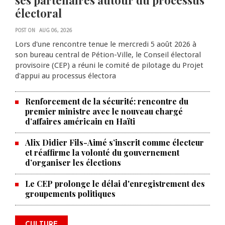
ses partenaires autour du processus
électoral
POST ON
AUG 06, 2026
Lors d'une rencontre tenue le mercredi 5 août 2026 à
son bureau central de Pétion-Ville, le Conseil électoral
provisoire (CEP) a réuni le comité de pilotage du Projet
d'appui au processus électora
Renforcement de la sécurité: rencontre du
premier ministre avec le nouveau chargé
d’affaires américain en Haïti
Alix Didier Fils-Aimé s’inscrit comme électeur
et réaffirme la volonté du gouvernement
d’organiser les élections
La Chambre de commerce et de
Le CEP prolonge le délai d'enregistrement des
groupements politiques
l'industrie haïtiano-africaine
annonce des activités pour
commémorer le 235e
CULTURE