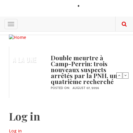
Skip
LOGIN
to
main
content
Toggle
navigation
Double meurtre à
A LA UNE
Camp-Perrin: trois
nouveaux suspects
arrêtés par la PNH, un
quatrième recherché
POSTED ON:
AUGUST 07, 2026
Log in
Log in
(active