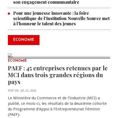
son engagement communautaire
Pour une jeunesse innovante : la foire
scientifique de l’Institution Nouvelle Source met
à l’honneur le talent des jeunes
Produire le savoir pour
transformer Haïti : BRH lance la
2ᵉ édition de ses Journées
ECONOMIE
scientifiques
JUL 23, 2026
0 COMMENTS
ECONOMIE
PAEF : 45 entreprises retenues par le
MCI dans trois grandes régions du
pays
POST ON
JUL 23, 2026
Le Ministère du Commerce et de l’Industrie (MCI) a
publié, ce mois-ci, les résultats de la deuxième cohorte
du Programme d’Appui à l’Entrepreneuriat Féminin
(PAEF).