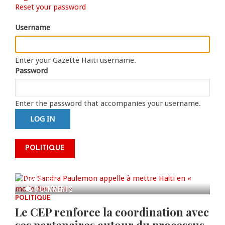
Primary
Reset your password
tab)
tabs
Username
Enter your Gazette Haiti username.
Password
Enter the password that accompanies your username.
Dre Sandra Paulemon appelle à
mettre Haïti en « mode électoral
POLITIQUE
» à travers une vaste campagne
nationale de sensibilisation
AUG 06, 2026
0 COMMENTS
POLITIQUE
Le CEP renforce la coordination avec