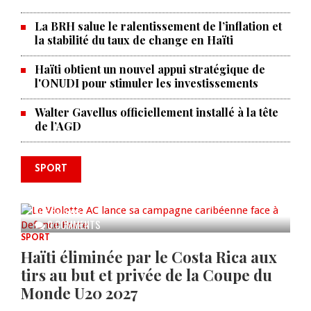
La BRH salue le ralentissement de l’inflation et
la stabilité du taux de change en Haïti
Haïti obtient un nouvel appui stratégique de
l'ONUDI pour stimuler les investissements
Walter Gavellus officiellement installé à la tête
de l’AGD
SPORT
Le Violette AC lance sa campagne
caribéenne face à Defence Force
AUG 04, 2026
0 COMMENTS
SPORT
Haïti éliminée par le Costa Rica aux
tirs au but et privée de la Coupe du
Monde U20 2027