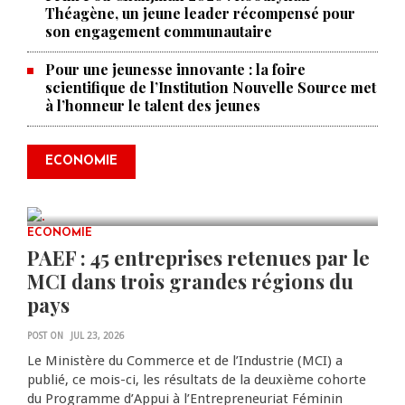
Théagène, un jeune leader récompensé pour
son engagement communautaire
Pour une jeunesse innovante : la foire
scientifique de l’Institution Nouvelle Source met
à l’honneur le talent des jeunes
Produire le savoir pour
transformer Haïti : BRH lance la
2ᵉ édition de ses Journées
ECONOMIE
scientifiques
JUL 23, 2026
0 COMMENTS
ECONOMIE
PAEF : 45 entreprises retenues par le
MCI dans trois grandes régions du
pays
POST ON
JUL 23, 2026
Le Ministère du Commerce et de l’Industrie (MCI) a
publié, ce mois-ci, les résultats de la deuxième cohorte
du Programme d’Appui à l’Entrepreneuriat Féminin