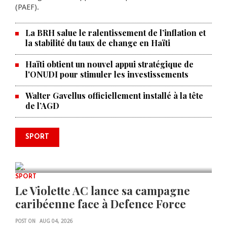
(PAEF).
La BRH salue le ralentissement de l’inflation et
la stabilité du taux de change en Haïti
Haïti obtient un nouvel appui stratégique de
l'ONUDI pour stimuler les investissements
Walter Gavellus officiellement installé à la tête
de l’AGD
Le père de la légende argentine
SPORT
Lionel Messi est décédé à 68 ans
AUG 08, 2026
0 COMMENTS
SPORT
Le Violette AC lance sa campagne
caribéenne face à Defence Force
POST ON
AUG 04, 2026