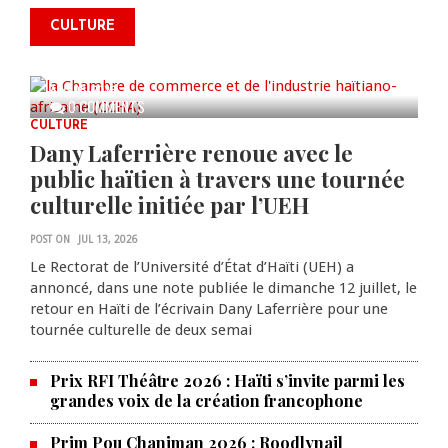
commémorer le 235e
CULTURE
anniversaire de la cérémonie du
Bois Caïman
AUG 05, 2026
0 COMMENTS
CULTURE
Dany Laferrière renoue avec le
public haïtien à travers une tournée
culturelle initiée par l’UEH
POST ON
JUL 13, 2026
Le Rectorat de l’Université d’État d’Haïti (UEH) a
annoncé, dans une note publiée le dimanche 12 juillet, le
retour en Haïti de l’écrivain Dany Laferrière pour une
tournée culturelle de deux semai
Prix RFI Théâtre 2026 : Haïti s’invite parmi les
grandes voix de la création francophone
Prim Pou Chanjman 2026 : Roodlynail