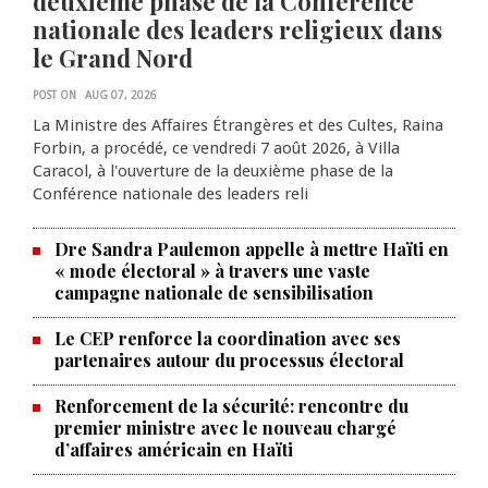
deuxième phase de la Conférence
nationale des leaders religieux dans
le Grand Nord
POST ON
AUG 07, 2026
La Ministre des Affaires Étrangères et des Cultes, Raina
Forbin, a procédé, ce vendredi 7 août 2026, à Villa
Caracol, à l'ouverture de la deuxième phase de la
Conférence nationale des leaders reli
Dre Sandra Paulemon appelle à mettre Haïti en
« mode électoral » à travers une vaste
campagne nationale de sensibilisation
Le CEP renforce la coordination avec ses
partenaires autour du processus électoral
Renforcement de la sécurité: rencontre du
La Chambre de commerce et de
premier ministre avec le nouveau chargé
d’affaires américain en Haïti
l'industrie haïtiano-africaine
annonce des activités pour