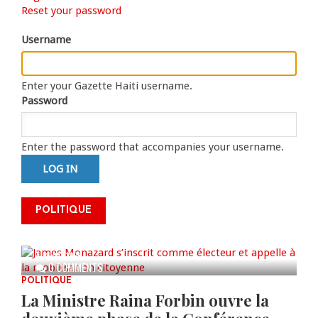
Primary
Reset your password
tab)
tabs
Username
Enter your Gazette Haiti username.
Password
Enter the password that accompanies your username.
James Monazard s’inscrit comme
POLITIQUE
électeur et appelle à la
mobilisation citoyenne
AUG 07, 2026
0 COMMENTS
POLITIQUE
La Ministre Raina Forbin ouvre la