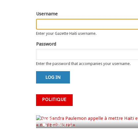
tabs
Username
Enter your Gazette Haiti username.
Password
Enter the password that accompanies your username.
Dre Sandra Paulemon appelle
à mettre Haïti en « mode
électoral » à travers une vaste
POLITIQUE
campagne nationale de
sensibilisation
AUG 06, 2026
0 COMMENTS