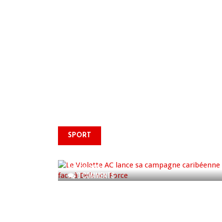
Le Violette AC lance sa
SPORT
campagne caribéenne face à
Defence Force
AUG 04, 2026
0 COMMENTS