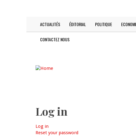
Skip
TODAY IS:
2026-08-07
to
main
content
ACTUALITÉS
ÉDITORIAL
POLITIQUE
ECONOMI
Main
navigation
CONTACTEZ NOUS
Log in
Log in
(active
Primary
Reset your password
tab)