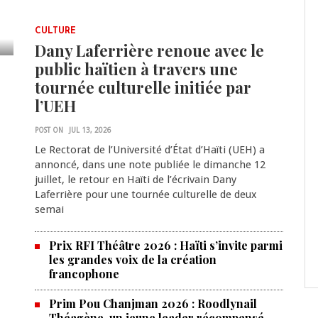
CULTURE
Dany Laferrière renoue avec le
public haïtien à travers une
tournée culturelle initiée par
l’UEH
POST ON
JUL 13, 2026
Le Rectorat de l’Université d’État d’Haïti (UEH) a
annoncé, dans une note publiée le dimanche 12
juillet, le retour en Haïti de l’écrivain Dany
Laferrière pour une tournée culturelle de deux
semai
Prix RFI Théâtre 2026 : Haïti s’invite parmi
les grandes voix de la création
francophone
Prim Pou Chanjman 2026 : Roodlynail
Théagène, un jeune leader récompensé