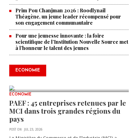
Prim Pou Chanjman 2026 : Roodlynail
Théagène, un jeune leader récompensé pour
son engagement communautaire
Pour une jeunesse innovante : la foire
scientifique de l’Institution Nouvelle Source met
à l’honneur le talent des jeunes
Produire le savoir pour
transformer Haïti : BRH lance la
2ᵉ édition de ses Journées
ECONOMIE
scientifiques
JUL 23, 2026
0 COMMENTS
ECONOMIE
PAEF : 45 entreprises retenues par le
MCI dans trois grandes régions du
pays
POST ON
JUL 23, 2026