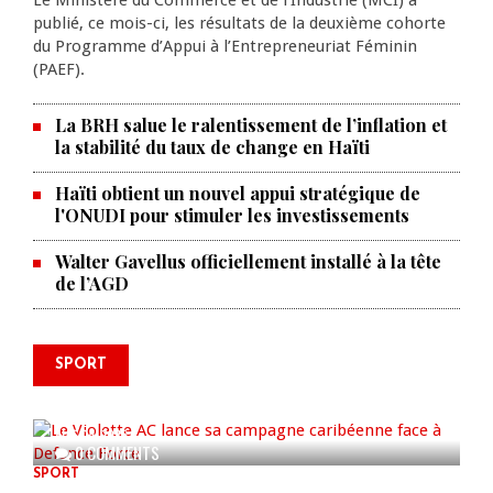
Le Ministère du Commerce et de l’Industrie (MCI) a
publié, ce mois-ci, les résultats de la deuxième cohorte
du Programme d’Appui à l’Entrepreneuriat Féminin
(PAEF).
La BRH salue le ralentissement de l’inflation et
la stabilité du taux de change en Haïti
Haïti obtient un nouvel appui stratégique de
l'ONUDI pour stimuler les investissements
Walter Gavellus officiellement installé à la tête
de l’AGD
SPORT
Le Violette AC lance sa campagne
caribéenne face à Defence Force
AUG 04, 2026
0 COMMENTS
SPORT