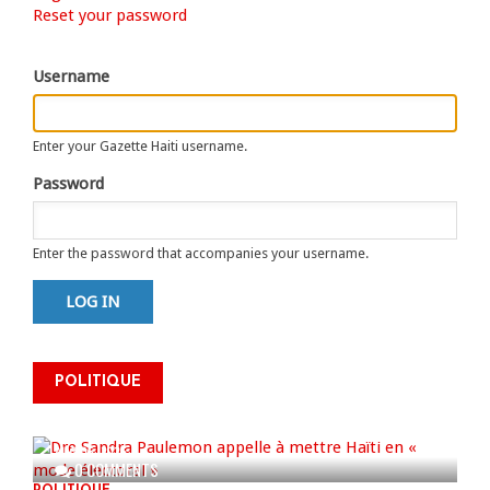
Primary
Reset your password
tab)
tabs
Username
Enter your Gazette Haiti username.
Password
Enter the password that accompanies your username.
Dre Sandra Paulemon appelle à
mettre Haïti en « mode électoral
POLITIQUE
» à travers une vaste campagne
nationale de sensibilisation
AUG 06, 2026
0 COMMENTS