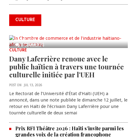
l'industrie haïtiano-africaine
annonce des activités pour
commémorer le 235e
CULTURE
anniversaire de la cérémonie du
Bois Caïman
AUG 05, 2026
0 COMMENTS
CULTURE
Dany Laferrière renoue avec le
public haïtien à travers une tournée
culturelle initiée par l’UEH
POST ON
JUL 13, 2026
Le Rectorat de l’Université d’État d’Haïti (UEH) a
annoncé, dans une note publiée le dimanche 12 juillet, le
retour en Haïti de l’écrivain Dany Laferrière pour une
tournée culturelle de deux semai
Prix RFI Théâtre 2026 : Haïti s’invite parmi les
grandes voix de la création francophone