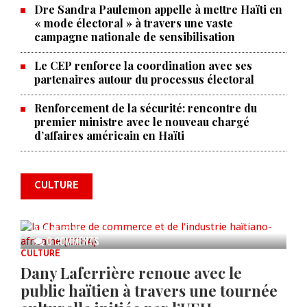
Dre Sandra Paulemon appelle à mettre Haïti en
« mode électoral » à travers une vaste
campagne nationale de sensibilisation
Le CEP renforce la coordination avec ses
partenaires autour du processus électoral
Renforcement de la sécurité: rencontre du
premier ministre avec le nouveau chargé
La Chambre de commerce et de
d’affaires américain en Haïti
l'industrie haïtiano-africaine
annonce des activités pour
commémorer le 235e
CULTURE
anniversaire de la cérémonie du
Bois Caïman
AUG 05, 2026
0 COMMENTS
CULTURE
Dany Laferrière renoue avec le
public haïtien à travers une tournée