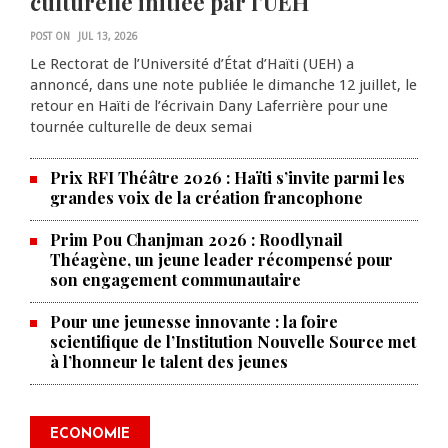
culturelle initiée par l’UEH
POST ON
JUL 13, 2026
Le Rectorat de l’Université d’État d’Haïti (UEH) a
annoncé, dans une note publiée le dimanche 12 juillet, le
retour en Haïti de l’écrivain Dany Laferrière pour une
tournée culturelle de deux semai
Prix RFI Théâtre 2026 : Haïti s’invite parmi les
grandes voix de la création francophone
Prim Pou Chanjman 2026 : Roodlynail
Théagène, un jeune leader récompensé pour
son engagement communautaire
Pour une jeunesse innovante : la foire
scientifique de l’Institution Nouvelle Source met
à l’honneur le talent des jeunes
Produire le savoir pour
transformer Haïti : BRH lance la
2ᵉ édition de ses Journées
ECONOMIE