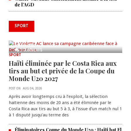
de l’AGD
SPORT
Le Violette AC lance sa campagne
caribéenne face à Defence Force
AUG 04, 2026
0 COMMENTS
SPORT
Haïti éliminée par le Costa Rica aux
tirs au but et privée de la Coupe du
Monde U20 2027
POST ON
AUG 04, 2026
Après avoir longtemps cru à l’exploit, la sélection
haïtienne des moins de 20 ans a été éliminée par le
Costa Rica aux tirs au but 5 à 3, à l’issue d’un match nul 1
à 1 disputé jusqu’au terme des
Éliminatoires Coupe du Monde U20 : Haïti bat El