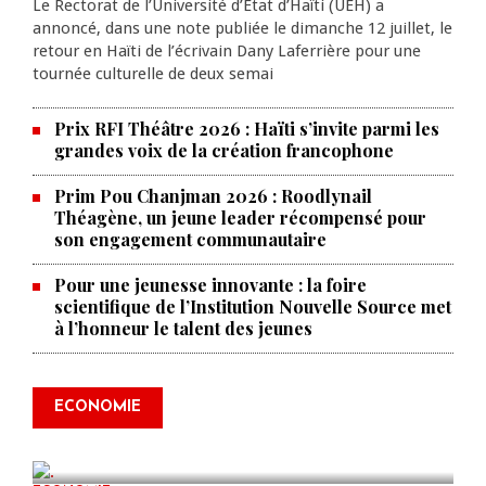
Le Rectorat de l’Université d’État d’Haïti (UEH) a
annoncé, dans une note publiée le dimanche 12 juillet, le
retour en Haïti de l’écrivain Dany Laferrière pour une
tournée culturelle de deux semai
Prix RFI Théâtre 2026 : Haïti s’invite parmi les
grandes voix de la création francophone
Prim Pou Chanjman 2026 : Roodlynail
Théagène, un jeune leader récompensé pour
son engagement communautaire
Pour une jeunesse innovante : la foire
scientifique de l’Institution Nouvelle Source met
à l’honneur le talent des jeunes
Les prix des produits pétroliers
connaissent un nouveau
ECONOMIE
réajustement
AUG 09, 2026