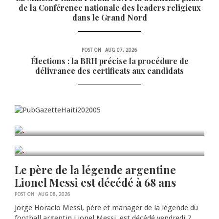
de la Conférence nationale des leaders religieux
dans le Grand Nord
ECONOMIE
POST ON
AUG 07, 2026
Les prix des produits
Élections : la BRH précise la procédure de
délivrance des certificats aux candidats
pétroliers connaissent
un nouveau
réajustement
Continue Reading
0 COMMENTS
0
SPORT
Le père de la légende argentine
Lionel Messi est décédé à 68 ans
POST ON
AUG 08, 2026
Jorge Horacio Messi, père et manager de la légende du
football argentin Lionel Messi, est décédé vendredi 7