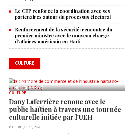
Le CEP renforce la coordination avec ses
partenaires autour du processus électoral
Renforcement de la sécurité: rencontre du
premier ministre avec le nouveau chargé
La Chambre de commerce et de
d’affaires américain en Haïti
l'industrie haïtiano-africaine
annonce des activités pour
commémorer le 235e
CULTURE
anniversaire de la cérémonie du
Bois Caïman
AUG 05, 2026
0 COMMENTS
CULTURE
Dany Laferrière renoue avec le
public haïtien à travers une tournée
culturelle initiée par l’UEH
POST ON
JUL 13, 2026