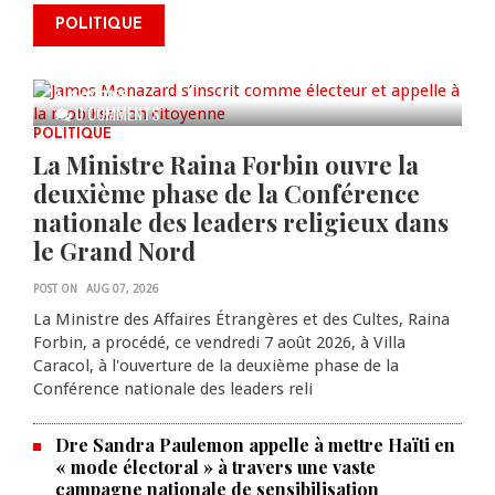
James Monazard s’inscrit comme
POLITIQUE
électeur et appelle à la
mobilisation citoyenne
AUG 07, 2026
0 COMMENTS
POLITIQUE
La Ministre Raina Forbin ouvre la
deuxième phase de la Conférence
nationale des leaders religieux dans
le Grand Nord
POST ON
AUG 07, 2026
La Ministre des Affaires Étrangères et des Cultes, Raina
Forbin, a procédé, ce vendredi 7 août 2026, à Villa
Caracol, à l'ouverture de la deuxième phase de la
Conférence nationale des leaders reli
Dre Sandra Paulemon appelle à mettre Haïti en
« mode électoral » à travers une vaste
campagne nationale de sensibilisation