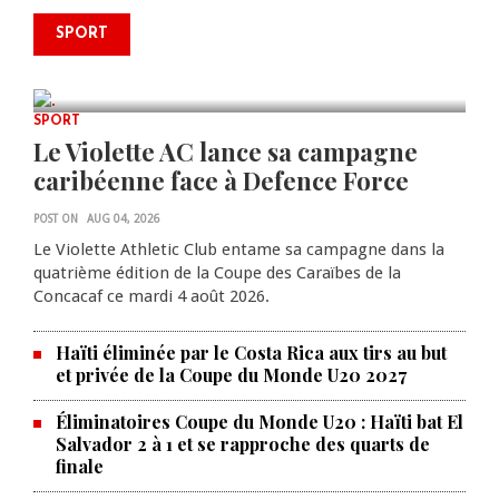
Le père de la légende argentine
SPORT
Lionel Messi est décédé à 68 ans
AUG 08, 2026
0 COMMENTS
SPORT
Le Violette AC lance sa campagne
caribéenne face à Defence Force
POST ON
AUG 04, 2026
Le Violette Athletic Club entame sa campagne dans la
quatrième édition de la Coupe des Caraïbes de la
Concacaf ce mardi 4 août 2026.
Haïti éliminée par le Costa Rica aux tirs au but
et privée de la Coupe du Monde U20 2027
Éliminatoires Coupe du Monde U20 : Haïti bat El
Salvador 2 à 1 et se rapproche des quarts de
finale