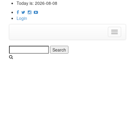
Skip
Today is:
2026-08-08
to
main
Login
content
Toggle
navigation
Search