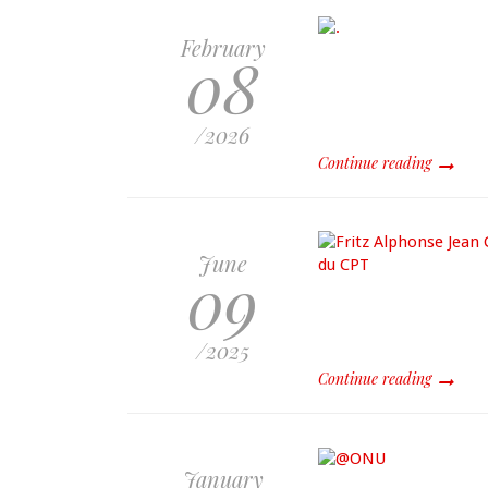
February
08
/2026
Continue reading
June
09
/2025
Continue reading
January