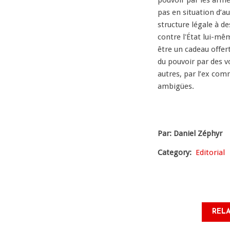
pouvoir par les armes
pas en situation d’a
structure légale à d
contre l'État lui-mê
être un cadeau offer
du pouvoir par des v
autres, par l’ex comm
ambigües.
Par: Daniel Zéphyr
Category
Editorial
RELA