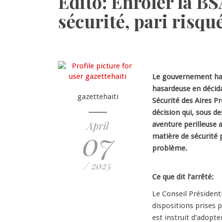
Édito: Enrôler la BS
sécurité, pari risqu
Le gouvernement haï
hasardeuse en décida
gazettehaiti
Sécurité des Aires Pr
décision qui, sous de
April
aventure perilleuse a
07
matière de sécurité 
problème.
/ 2025
Ce que dit l’arrêté:
Le Conseil Présidenti
dispositions prises 
est instruit d’adop