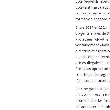
pour lequel ils n'on
pourtant mieux équip
contre le terrorisme
formation adaptée ?
Entre 2017 et 2024, 
d'agents à près de 3 
Protégées (ANAP) à 
véritablement qualifi
direction d’Inspecti
« beaucoup de recrut
armes illégales. » H
été saisis après l'a
l'on risque d'intégre
légaliser leur arsenal
Rien ne garantit que 
« Viv Ansanm ». En r
pour infiltrer les in
auront accès aux inf