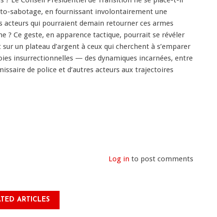
 ? Le Conseil Présidentiel de Transition ne se place-t-il
uto-sabotage, en fournissant involontairement une
es acteurs qui pourraient demain retourner ces armes
me ? Ce geste, en apparence tactique, pourrait se révéler
t sur un plateau d’argent à ceux qui cherchent à s’emparer
oies insurrectionnelles — des dynamiques incarnées, entre
issaire de police et d’autres acteurs aux trajectoires
Log in
to post comments
TED ARTICLES