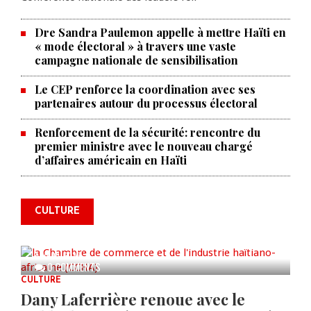
Dre Sandra Paulemon appelle à mettre Haïti en
« mode électoral » à travers une vaste
campagne nationale de sensibilisation
Le CEP renforce la coordination avec ses
partenaires autour du processus électoral
Renforcement de la sécurité: rencontre du
premier ministre avec le nouveau chargé
La Chambre de commerce et de
d’affaires américain en Haïti
l'industrie haïtiano-africaine
annonce des activités pour
commémorer le 235e
CULTURE
anniversaire de la cérémonie du
Bois Caïman
AUG 05, 2026
0 COMMENTS
CULTURE
Dany Laferrière renoue avec le