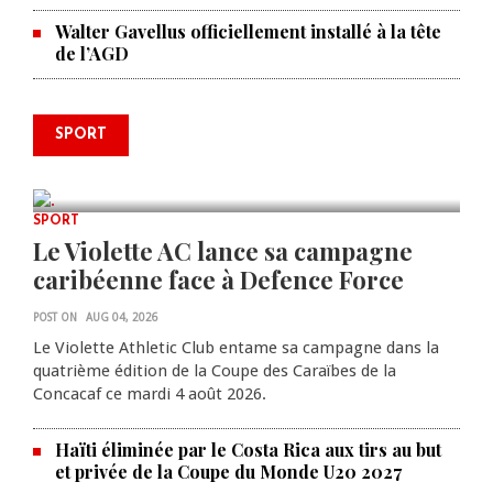
Walter Gavellus officiellement installé à la tête
de l’AGD
Le père de la légende argentine
SPORT
Lionel Messi est décédé à 68 ans
AUG 08, 2026
0 COMMENTS
SPORT
Le Violette AC lance sa campagne
caribéenne face à Defence Force
POST ON
AUG 04, 2026
Le Violette Athletic Club entame sa campagne dans la
quatrième édition de la Coupe des Caraïbes de la
Concacaf ce mardi 4 août 2026.
Haïti éliminée par le Costa Rica aux tirs au but
et privée de la Coupe du Monde U20 2027