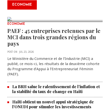
2ᵉ édition de ses Journées
ECONOMIE
scientifiques
JUL 23, 2026
0 COMMENTS
ECONOMIE
PAEF : 45 entreprises retenues par le
MCI dans trois grandes régions du
pays
POST ON
JUL 23, 2026
Le Ministère du Commerce et de l’Industrie (MCI) a
publié, ce mois-ci, les résultats de la deuxième cohorte
du Programme d’Appui à l’Entrepreneuriat Féminin
(PAEF).
La BRH salue le ralentissement de l’inflation et
la stabilité du taux de change en Haïti
Haïti obtient un nouvel appui stratégique de
l'ONUDI pour stimuler les investissements