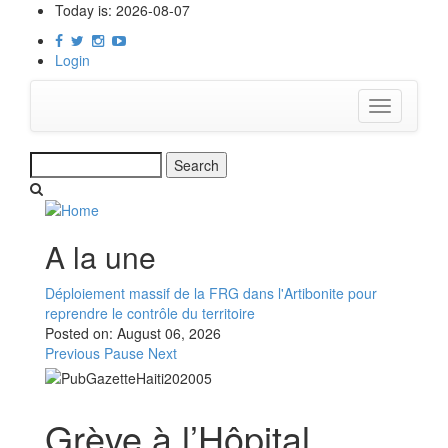
Skip
Today is:
2026-08-07
to
main
Login
content
Toggle
navigation
Search
A la une
Déploiement massif de la FRG dans l'Artibonite pour
reprendre le contrôle du territoire
Posted on:
August 06, 2026
Previous
Pause
Next
Grève à l’Hôpital