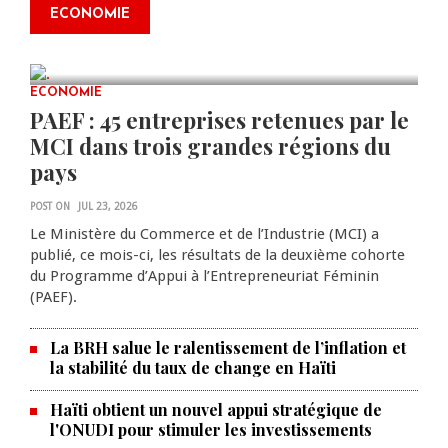
2ᵉ édition de ses Journées
ECONOMIE
scientifiques
JUL 23, 2026
0 COMMENTS
ECONOMIE
PAEF : 45 entreprises retenues par le
MCI dans trois grandes régions du
pays
POST ON
JUL 23, 2026
Le Ministère du Commerce et de l’Industrie (MCI) a
publié, ce mois-ci, les résultats de la deuxième cohorte
du Programme d’Appui à l’Entrepreneuriat Féminin
(PAEF).
La BRH salue le ralentissement de l’inflation et
la stabilité du taux de change en Haïti
Haïti obtient un nouvel appui stratégique de
l'ONUDI pour stimuler les investissements