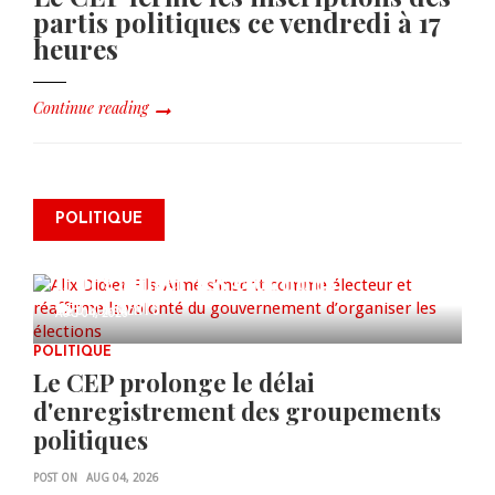
partis politiques ce vendredi à 17
heures
Continue reading
Alix Didier Fils-Aimé s’inscrit
POLITIQUE
comme électeur et réaffirme la
volonté du gouvernement
d’organiser les élections
0 COMMENTS
AUG 04, 2026
POLITIQUE
Le CEP prolonge le délai
d'enregistrement des groupements
politiques
POST ON
AUG 04, 2026