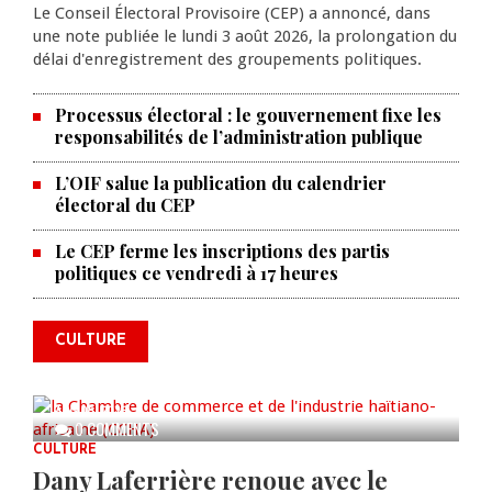
Le Conseil Électoral Provisoire (CEP) a annoncé, dans
une note publiée le lundi 3 août 2026, la prolongation du
délai d'enregistrement des groupements politiques.
Processus électoral : le gouvernement fixe les
responsabilités de l’administration publique
L’OIF salue la publication du calendrier
électoral du CEP
La Chambre de commerce et de
Le CEP ferme les inscriptions des partis
politiques ce vendredi à 17 heures
l'industrie haïtiano-africaine
annonce des activités pour
commémorer le 235e
CULTURE
anniversaire de la cérémonie du
Bois Caïman
AUG 05, 2026
0 COMMENTS
CULTURE
Dany Laferrière renoue avec le