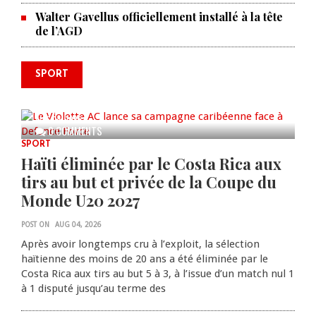
Walter Gavellus officiellement installé à la tête
de l’AGD
SPORT
Le Violette AC lance sa campagne
caribéenne face à Defence Force
AUG 04, 2026
0 COMMENTS
SPORT
Haïti éliminée par le Costa Rica aux
tirs au but et privée de la Coupe du
Monde U20 2027
POST ON
AUG 04, 2026
Après avoir longtemps cru à l’exploit, la sélection
haïtienne des moins de 20 ans a été éliminée par le
Costa Rica aux tirs au but 5 à 3, à l’issue d’un match nul 1
à 1 disputé jusqu’au terme des