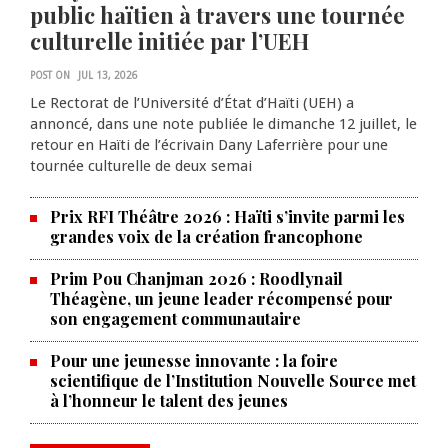
public haïtien à travers une tournée
culturelle initiée par l’UEH
POST ON
JUL 13, 2026
Le Rectorat de l’Université d’État d’Haïti (UEH) a
annoncé, dans une note publiée le dimanche 12 juillet, le
retour en Haïti de l’écrivain Dany Laferrière pour une
tournée culturelle de deux semai
Prix RFI Théâtre 2026 : Haïti s’invite parmi les
grandes voix de la création francophone
Prim Pou Chanjman 2026 : Roodlynail
Théagène, un jeune leader récompensé pour
son engagement communautaire
Pour une jeunesse innovante : la foire
scientifique de l’Institution Nouvelle Source met
à l’honneur le talent des jeunes
Produire le savoir pour
transformer Haïti : BRH lance la