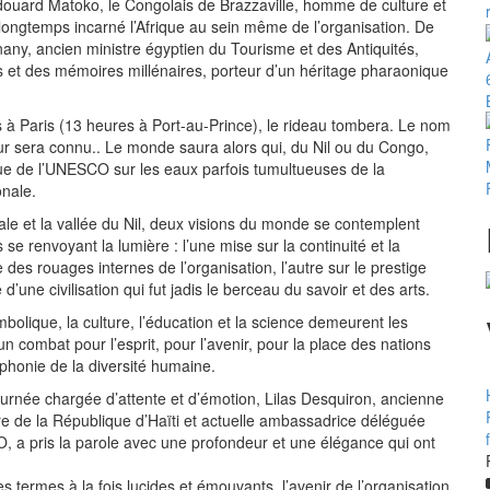
douard Matoko, le Congolais de Brazzaville, homme de culture et
 longtemps incarné l’Afrique au sein même de l’organisation. De
nany, ancien ministre égyptien du Tourisme et des Antiquités,
 et des mémoires millénaires, porteur d’un héritage pharaonique
s à Paris (13 heures à Port-au-Prince), le rideau tombera. Le nom
r sera connu.. Le monde saura alors qui, du Nil ou du Congo,
ue de l’UNESCO sur les eaux parfois tumultueuses de la
onale.
rale et la vallée du Nil, deux visions du monde se contemplent
e renvoyant la lumière : l’une mise sur la continuité et la
des rouages internes de l’organisation, l’autre sur le prestige
e d’une civilisation qui fut jadis le berceau du savoir et des arts.
bolique, la culture, l’éducation et la science demeurent les
n combat pour l’esprit, pour l’avenir, pour la place des nations
honie de la diversité humaine.
ournée chargée d’attente et d’émotion, Lilas Desquiron, ancienne
ure de la République d’Haïti et actuelle ambassadrice déléguée
 a pris la parole avec une profondeur et une élégance qui ont
s termes à la fois lucides et émouvants, l’avenir de l’organisation