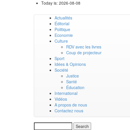
Skip
Today is:
2026-08-08
to
main
Actualités
content
Main
Éditorial
Politique
navigation
Economie
Culture
RDV avec les livres
Coup de projecteur
Sport
Idées & Opinions
Société
Justice
Santé
Éducation
International
Vidéos
A propos de nous
Contactez nous
Search