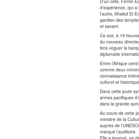
D’un côté, Firmin E
d’expérience, qui a
l’autre, Khaled El-E
gardien des temples
et savant.
Ce soir, à 19 heure
du nouveau directeu
fera voguer la barq
diplomatie internati
Entre l’Afrique cent
comme deux miroirs s
connaissance intime 
culturel et historiqu
Dans cette joute sym
armes pacifiques d’u
dans la grande symp
Au cours de cette j
ministre de la Cult
auprès de l’UNESCO,
marqué l’auditoire.
Elle a évoqué, en de