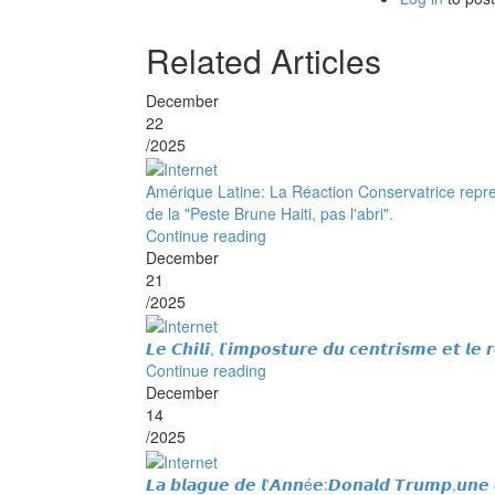
Related Articles
December
22
/2025
Amérique Latine: La Réaction Conservatrice reprend
de la "Peste Brune Haiti, pas l'abri".
Continue reading
December
21
/2025
𝙇𝙚 𝘾𝙝𝙞𝙡𝙞, 𝙡’𝙞𝙢𝙥𝙤𝙨𝙩𝙪𝙧𝙚 𝙙𝙪 𝙘𝙚𝙣𝙩𝙧𝙞𝙨𝙢𝙚 𝙚𝙩 𝙡𝙚 𝙧
Continue reading
December
14
/2025
𝙇𝙖 𝙗𝙡𝙖𝙜𝙪𝙚 𝙙𝙚 𝙡'𝘼𝙣𝙣é𝙚:𝘿𝙤𝙣𝙖𝙡𝙙 𝙏𝙧𝙪𝙢𝙥,𝙪𝙣𝙚 𝙤