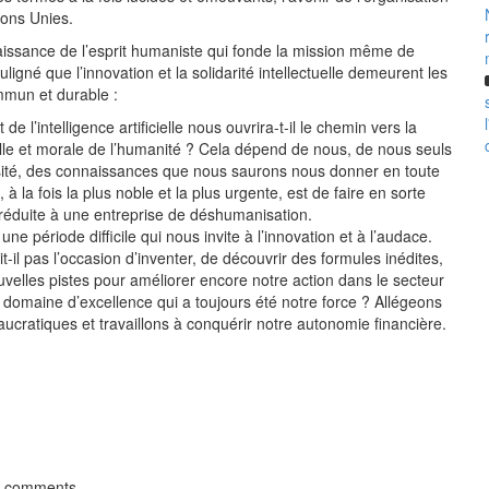
ions Unies.
issance de l’esprit humaniste qui fonde la mission même de
ligné que l’innovation et la solidarité intellectuelle demeurent les
mmun et durable :
 l’intelligence artificielle nous ouvrira-t-il le chemin vers la
uelle et morale de l’humanité ? Cela dépend de nous, de nous seuls
ité, des connaissances que nous saurons nous donner en toute
, à la fois la plus noble et la plus urgente, est de faire en sorte
s réduite à une entreprise de déshumanisation.
e période difficile qui nous invite à l’innovation et à l’audace.
il pas l’occasion d’inventer, de découvrir des formules inédites,
uvelles pistes pour améliorer encore notre action dans le secteur
 domaine d’excellence qui a toujours été notre force ? Allégeons
ucratiques et travaillons à conquérir notre autonomie financière.
t comments