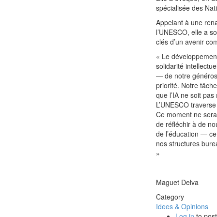
spécialisée des Nat
Appelant à une rena
l’UNESCO, elle a sou
clés d’un avenir co
« Le développement de
solidarité intellect
— de notre généros
priorité. Notre tâche
que l’IA ne soit pa
L’UNESCO traverse un
Ce moment ne serait-
de réfléchir à de no
de l’éducation — ce
nos structures burea
»
Maguet Delva
Category
Idees & Opinions
Log in
to pos