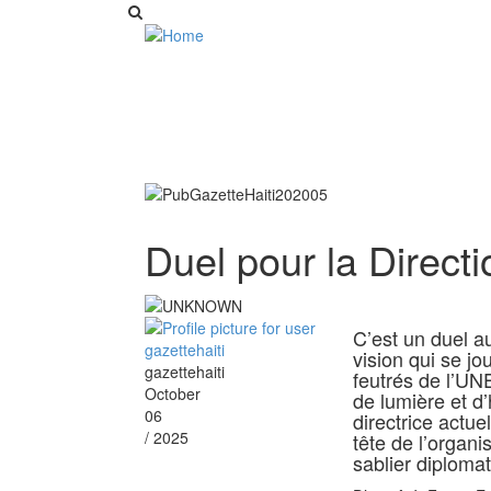
Duel pour la Direct
C’est un duel a
vision qui se jo
gazettehaiti
feutrés de l’UN
October
de lumière et d’
06
directrice actue
/ 2025
tête de l’organ
sablier diplomat