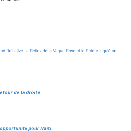
 l'initiative, le Reflux de la Vague Rose et le Retour inquiétant
𝙚𝙩𝙤𝙪𝙧 𝙙𝙚 𝙡𝙖 𝙙𝙧𝙤𝙞𝙩𝙚.
𝙥𝙥𝙤𝙧𝙩𝙪𝙣𝙞𝙩é 𝙥𝙤𝙪𝙧 𝙃𝙖𝙞𝙩𝙞.