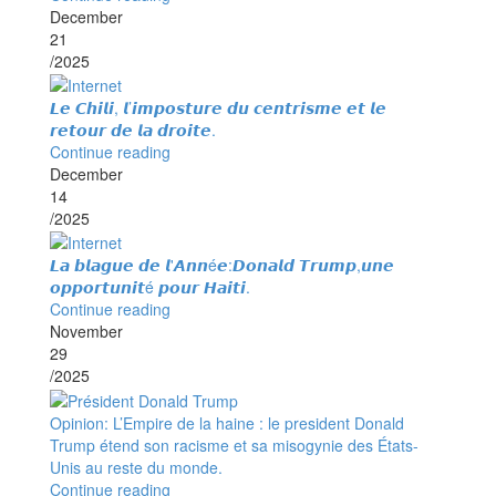
December
21
/2025
𝙇𝙚 𝘾𝙝𝙞𝙡𝙞, 𝙡’𝙞𝙢𝙥𝙤𝙨𝙩𝙪𝙧𝙚 𝙙𝙪 𝙘𝙚𝙣𝙩𝙧𝙞𝙨𝙢𝙚 𝙚𝙩 𝙡𝙚
𝙧𝙚𝙩𝙤𝙪𝙧 𝙙𝙚 𝙡𝙖 𝙙𝙧𝙤𝙞𝙩𝙚.
Continue reading
December
14
/2025
𝙇𝙖 𝙗𝙡𝙖𝙜𝙪𝙚 𝙙𝙚 𝙡'𝘼𝙣𝙣é𝙚:𝘿𝙤𝙣𝙖𝙡𝙙 𝙏𝙧𝙪𝙢𝙥,𝙪𝙣𝙚
𝙤𝙥𝙥𝙤𝙧𝙩𝙪𝙣𝙞𝙩é 𝙥𝙤𝙪𝙧 𝙃𝙖𝙞𝙩𝙞.
Continue reading
November
29
/2025
Opinion: L’Empire de la haine : le president Donald
Trump étend son racisme et sa misogynie des États-
Unis au reste du monde.
Continue reading