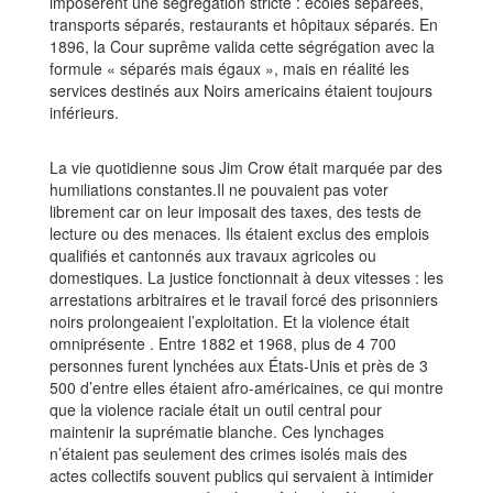
imposèrent une ségrégation stricte : écoles séparées,
transports séparés, restaurants et hôpitaux séparés. En
1896, la Cour suprême valida cette ségrégation avec la
formule « séparés mais égaux », mais en réalité les
services destinés aux Noirs americains étaient toujours
inférieurs.
La vie quotidienne sous Jim Crow était marquée par des
humiliations constantes.Il ne pouvaient pas voter
librement car on leur imposait des taxes, des tests de
lecture ou des menaces. Ils étaient exclus des emplois
qualifiés et cantonnés aux travaux agricoles ou
domestiques. La justice fonctionnait à deux vitesses : les
arrestations arbitraires et le travail forcé des prisonniers
noirs prolongeaient l’exploitation. Et la violence était
omniprésente . Entre 1882 et 1968, plus de 4 700
personnes furent lynchées aux États‑Unis et près de 3
500 d’entre elles étaient afro‑américaines, ce qui montre
que la violence raciale était un outil central pour
maintenir la suprématie blanche. Ces lynchages
n’étaient pas seulement des crimes isolés mais des
actes collectifs souvent publics qui servaient à intimider