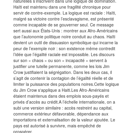
naturelles s’inscrivent dans une logique de domination.
Haïti est maintenu dans une fragilité chronique pour
servir de contre-exemple. La logique est raciale : Haïti,
malgré sa victoire contre l’esclavagisme, est présenté
comme incapable de se gouverner seul. Ce message
sert aussi aux États-Unis : montrer aux Afro-Américains
que l’autonomie politique noire conduit au chaos. Haïti
devient un outil de dissuasion symbolique qui incarne la
peur de l’exemple noir : son existence même contredit
l’idée que l’égalité raciale est impossible. Les discours
sur son « chaos » ou son « incapacité » servent à
justifier une tutelle permanente, comme les lois Jim
Crow justifiaient la ségrégation. Dans les deux cas, il
s’agit de contenir la contagion de l’égalité réelle et de
limiter la puissance des populations noires.Cette logique
du Jim Crow s'applique a Haiti.Les Afro‑Américains
étaient maintenus dans des emplois sous‑payés et
privés d’accès au crédit.A l’échelle internationale, on a
subi une version similaire : accès restreint au capital,
commerce extérieur défavorable, dépendance aux
importations et externalisation de la valeur ajoutée. Le
pays est autorisé à survivre, mais empêché de
prospérer.