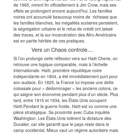
de 1965, mirent fin officiellement à Jim Crow, mais ses
effets se prolongent encore aujourd’hui. Les familles
noires ont accumulé beaucoup moins de richesse que
les familles blanches, les inégalités scolaires persistent,
la ségrégation urbaine et le refus de crédit ont laissé
des traces, et la sur‑incarcération des Afro‑Américains
est en partie héritée de ces pratiques.
Vers un Chaos controle....
Si l’on prolonge cette réflexion vers sur Haiti Cherie, on
retrouve une logique comparable, mais à l’échelle
internationale. Haïti, première république noire
indépendante en 1804, a été immédiatement puni pour
son audace. En 1825, la France lui impose une dette
colossale pour « dédommager » les anciens colons, ce
qui saigne son économie pendant plus d’un siècle. Plus
tard, entre 1915 et 1934, les États‑Unis occupent
Haïti.Pendant la guerre froide, Haïti est vu comme une
pièce stratégique. Sa proximité avec Cuba inquiète
Washington. Les États-Unis tolèrent la dictature des
Duvalier, car elle garantit que le pays reste dans le
camp occidental. Mieux vaut un régime autoritaire mais