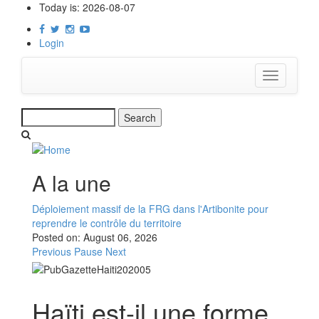
Skip
Today is:
2026-08-07
to
main
Login
content
Toggle
navigation
Search
A la une
Déploiement massif de la FRG dans l'Artibonite pour
reprendre le contrôle du territoire
Posted on:
August 06, 2026
Previous
Pause
Next
Haïti est-il une forme