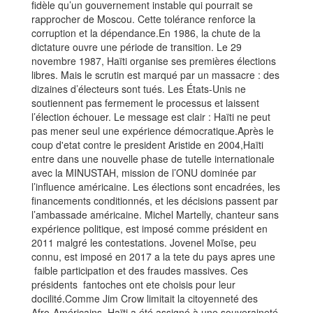
fidèle qu’un gouvernement instable qui pourrait se
rapprocher de Moscou. Cette tolérance renforce la
corruption et la dépendance.En 1986, la chute de la
dictature ouvre une période de transition. Le 29
novembre 1987, Haïti organise ses premières élections
libres. Mais le scrutin est marqué par un massacre : des
dizaines d’électeurs sont tués. Les États-Unis ne
soutiennent pas fermement le processus et laissent
l’élection échouer. Le message est clair : Haïti ne peut
pas mener seul une expérience démocratique.Après le
coup d'etat contre le president Aristide en 2004,Haïti
entre dans une nouvelle phase de tutelle internationale
avec la MINUSTAH, mission de l’ONU dominée par
l’influence américaine. Les élections sont encadrées, les
financements conditionnés, et les décisions passent par
l’ambassade américaine. Michel Martelly, chanteur sans
expérience politique, est imposé comme président en
2011 malgré les contestations. Jovenel Moïse, peu
connu, est imposé en 2017 a la tete du pays apres une
faible participation et des fraudes massives. Ces
présidents fantoches ont ete choisis pour leur
docilité.Comme Jim Crow limitait la citoyenneté des
Afro‑Américains, Haïti a été assigné à une souveraineté