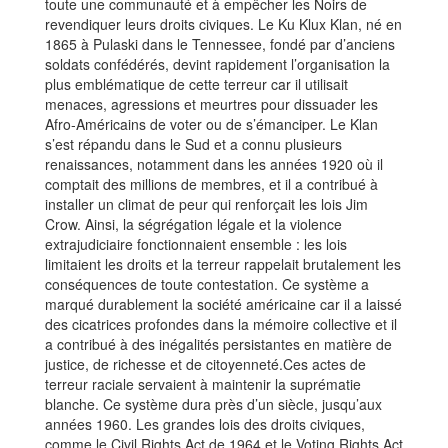
toute une communauté et à empêcher les Noirs de
revendiquer leurs droits civiques. Le Ku Klux Klan, né en
1865 à Pulaski dans le Tennessee, fondé par d’anciens
soldats confédérés, devint rapidement l’organisation la
plus emblématique de cette terreur car il utilisait
menaces, agressions et meurtres pour dissuader les
Afro‑Américains de voter ou de s’émanciper. Le Klan
s’est répandu dans le Sud et a connu plusieurs
renaissances, notamment dans les années 1920 où il
comptait des millions de membres, et il a contribué à
installer un climat de peur qui renforçait les lois Jim
Crow. Ainsi, la ségrégation légale et la violence
extrajudiciaire fonctionnaient ensemble : les lois
limitaient les droits et la terreur rappelait brutalement les
conséquences de toute contestation. Ce système a
marqué durablement la société américaine car il a laissé
des cicatrices profondes dans la mémoire collective et il
a contribué à des inégalités persistantes en matière de
justice, de richesse et de citoyenneté.Ces actes de
terreur raciale servaient à maintenir la suprématie
blanche. Ce système dura près d’un siècle, jusqu’aux
années 1960. Les grandes lois des droits civiques,
comme le Civil Rights Act de 1964 et le Voting Rights Act