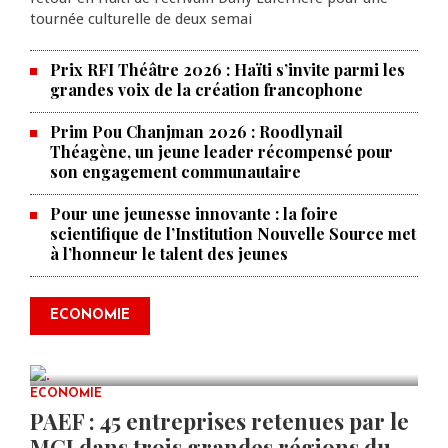
tournée culturelle de deux semai
Prix RFI Théâtre 2026 : Haïti s’invite parmi les
grandes voix de la création francophone
Prim Pou Chanjman 2026 : Roodlynail
Théagène, un jeune leader récompensé pour
son engagement communautaire
Pour une jeunesse innovante : la foire
scientifique de l’Institution Nouvelle Source met
à l’honneur le talent des jeunes
Produire le savoir pour
transformer Haïti : BRH lance la
2ᵉ édition de ses Journées
ECONOMIE
scientifiques
JUL 23, 2026
0 COMMENTS
ECONOMIE
PAEF : 45 entreprises retenues par le
MCI dans trois grandes régions du