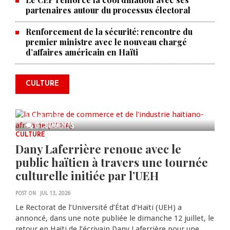
partenaires autour du processus électoral
Renforcement de la sécurité: rencontre du
La Chambre de commerce et de
premier ministre avec le nouveau chargé
d’affaires américain en Haïti
l'industrie haïtiano-africaine
annonce des activités pour
commémorer le 235e
CULTURE
anniversaire de la cérémonie du
Bois Caïman
AUG 05, 2026
0 COMMENTS
CULTURE
Dany Laferrière renoue avec le
public haïtien à travers une tournée
culturelle initiée par l’UEH
POST ON
JUL 13, 2026
Le Rectorat de l’Université d’État d’Haïti (UEH) a
annoncé, dans une note publiée le dimanche 12 juillet, le
retour en Haïti de l’écrivain Dany Laferrière pour une