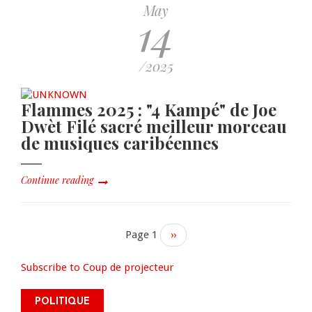
May
14
/2025
Flammes 2025 : "4 Kampé" de Joe
Dwèt Filé sacré meilleur morceau
de musiques caribéennes
Continue reading
Page 1
Next
››
page
Subscribe to Coup de projecteur
James Monazard s’inscrit comme
POLITIQUE
électeur et appelle à la