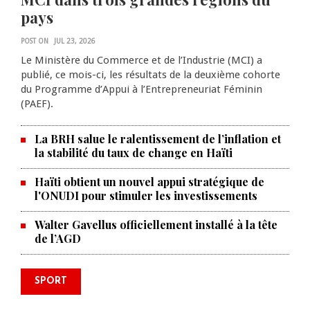
pays
POST ON
JUL 23, 2026
Le Ministère du Commerce et de l’Industrie (MCI) a
publié, ce mois-ci, les résultats de la deuxième cohorte
du Programme d’Appui à l’Entrepreneuriat Féminin
(PAEF).
La BRH salue le ralentissement de l’inflation et
la stabilité du taux de change en Haïti
Haïti obtient un nouvel appui stratégique de
l'ONUDI pour stimuler les investissements
Walter Gavellus officiellement installé à la tête
de l’AGD
SPORT
Le Violette AC lance sa campagne
caribéenne face à Defence Force