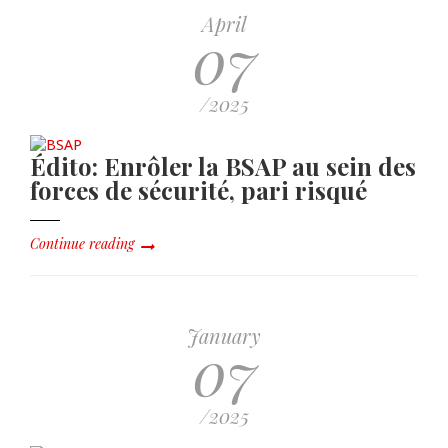
April
07
/2025
Édito: Enrôler la BSAP au sein des
forces de sécurité, pari risqué
Continue reading
January
07
/2025