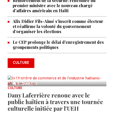
Renforcement de la sécurité: rencontre du
premier ministre avec le nouveau chargé
d’affaires américain en Haïti
Alix Didier Fils-Aimé s’inscrit comme électeur
et réaffirme la volonté du gouvernement
d’organiser les élections
La Chambre de commerce et de
Le CEP prolonge le délai d'enregistrement des
groupements politiques
l'industrie haïtiano-africaine
annonce des activités pour
commémorer le 235e
CULTURE
anniversaire de la cérémonie du
Bois Caïman
AUG 05, 2026
0 COMMENTS
CULTURE
Dany Laferrière renoue avec le
public haïtien à travers une tournée
culturelle initiée par l’UEH