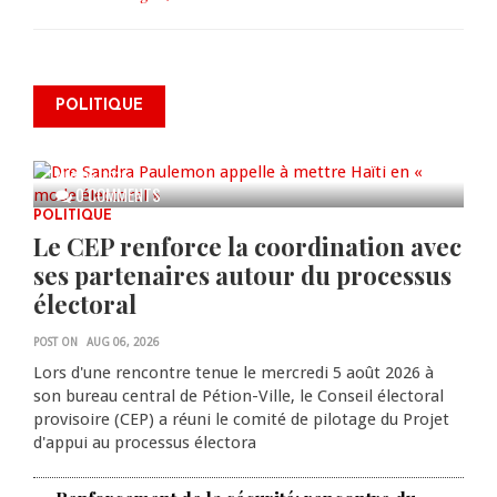
Dre Sandra Paulemon appelle à
mettre Haïti en « mode électoral
POLITIQUE
» à travers une vaste campagne
nationale de sensibilisation
AUG 06, 2026
0 COMMENTS
POLITIQUE
Le CEP renforce la coordination avec
ses partenaires autour du processus
électoral
POST ON
AUG 06, 2026
Lors d'une rencontre tenue le mercredi 5 août 2026 à
son bureau central de Pétion-Ville, le Conseil électoral
provisoire (CEP) a réuni le comité de pilotage du Projet
d'appui au processus électora