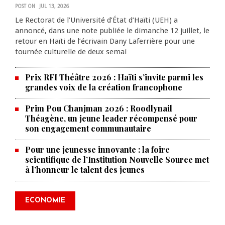
POST ON
JUL 13, 2026
Le Rectorat de l’Université d’État d’Haïti (UEH) a
annoncé, dans une note publiée le dimanche 12 juillet, le
retour en Haïti de l’écrivain Dany Laferrière pour une
tournée culturelle de deux semai
Prix RFI Théâtre 2026 : Haïti s’invite parmi les
grandes voix de la création francophone
Prim Pou Chanjman 2026 : Roodlynail
Théagène, un jeune leader récompensé pour
son engagement communautaire
Pour une jeunesse innovante : la foire
scientifique de l’Institution Nouvelle Source met
à l’honneur le talent des jeunes
Produire le savoir pour
transformer Haïti : BRH lance la
2ᵉ édition de ses Journées
ECONOMIE
scientifiques
JUL 23, 2026