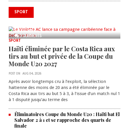
SPORT
Le Violette AC lance sa campagne
caribéenne face à Defence Force
AUG 04, 2026
0 COMMENTS
SPORT
Haïti éliminée par le Costa Rica aux
tirs au but et privée de la Coupe du
Monde U20 2027
POST ON
AUG 04, 2026
Après avoir longtemps cru à l’exploit, la sélection
haïtienne des moins de 20 ans a été éliminée par le
Costa Rica aux tirs au but 5 à 3, à l’issue d’un match nul 1
à 1 disputé jusqu’au terme des
Éliminatoires Coupe du Monde U20 : Haïti bat El
Salvador 2 à 1 et se rapproche des quarts de
finale