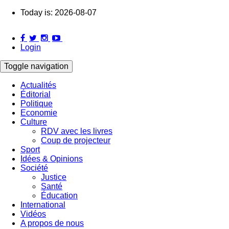
Skip
Today is:
2026-08-07
to
main
content
Login
Toggle navigation
Actualités
Éditorial
Main
Politique
navigation
Economie
Culture
RDV avec les livres
Coup de projecteur
Sport
Idées & Opinions
Société
Justice
Santé
Éducation
International
Vidéos
A propos de nous