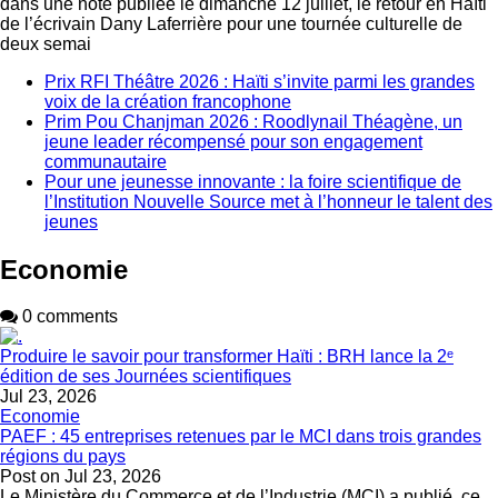
dans une note publiée le dimanche 12 juillet, le retour en Haïti
de l’écrivain Dany Laferrière pour une tournée culturelle de
deux semai
Prix RFI Théâtre 2026 : Haïti s’invite parmi les grandes
voix de la création francophone
Prim Pou Chanjman 2026 : Roodlynail Théagène, un
jeune leader récompensé pour son engagement
communautaire
Pour une jeunesse innovante : la foire scientifique de
l’Institution Nouvelle Source met à l’honneur le talent des
jeunes
Economie
0 comments
Produire le savoir pour transformer Haïti : BRH lance la 2ᵉ
édition de ses Journées scientifiques
Jul 23, 2026
Economie
PAEF : 45 entreprises retenues par le MCI dans trois grandes
régions du pays
Post on
Jul 23, 2026
Le Ministère du Commerce et de l’Industrie (MCI) a publié, ce