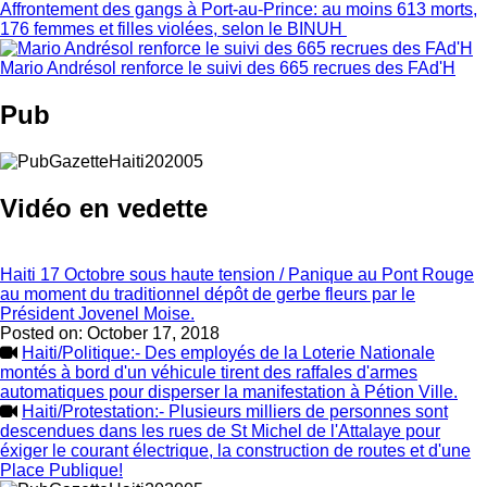
Affrontement des gangs à Port-au-Prince: au moins 613 morts,
176 femmes et filles violées, selon le BINUH
Mario Andrésol renforce le suivi des 665 recrues des FAd'H
Pub
Vidéo en vedette
Haiti 17 Octobre sous haute tension / Panique au Pont Rouge
au moment du traditionnel dépôt de gerbe fleurs par le
Président Jovenel Moise.
Posted on:
October 17, 2018
Haiti/Politique:- Des employés de la Loterie Nationale
montés à bord d'un véhicule tirent des raffales d'armes
automatiques pour disperser la manifestation à Pétion Ville.
Haiti/Protestation:- Plusieurs milliers de personnes sont
descendues dans les rues de St Michel de l'Attalaye pour
éxiger le courant électrique, la construction de routes et d'une
Place Publique!