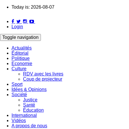
Skip
Today is:
2026-08-07
to
main
content
Login
Toggle navigation
Actualités
Éditorial
Main
Politique
navigation
Economie
Culture
RDV avec les livres
Coup de projecteur
Sport
Idées & Opinions
Société
Justice
Santé
Éducation
International
Vidéos
A propos de nous