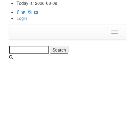
Skip
Today is:
2026-08-09
to
main
Login
content
Toggle
navigation
Search