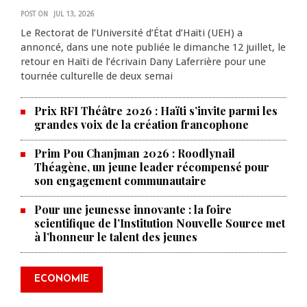
POST ON
JUL 13, 2026
Le Rectorat de l’Université d’État d’Haïti (UEH) a
annoncé, dans une note publiée le dimanche 12 juillet, le
retour en Haïti de l’écrivain Dany Laferrière pour une
tournée culturelle de deux semai
Prix RFI Théâtre 2026 : Haïti s’invite parmi les
grandes voix de la création francophone
Prim Pou Chanjman 2026 : Roodlynail
Théagène, un jeune leader récompensé pour
son engagement communautaire
Pour une jeunesse innovante : la foire
scientifique de l’Institution Nouvelle Source met
à l’honneur le talent des jeunes
Produire le savoir pour
transformer Haïti : BRH lance la
2ᵉ édition de ses Journées
ECONOMIE
scientifiques