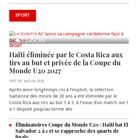
SPORT
Le Violette AC lance sa campagne
caribéenne face à Defence Force
AUG 04, 2026
0 COMMENTS
SPORT
Haïti éliminée par le Costa Rica aux
tirs au but et privée de la Coupe du
Monde U20 2027
POST ON
AUG 04, 2026
Après avoir longtemps cru à l’exploit, la sélection
haïtienne des moins de 20 ans a été éliminée par le
Costa Rica aux tirs au but 5 à 3, à l’issue d’un match nul 1
à 1 disputé jusqu’au terme des
Éliminatoires Coupe du Monde U20 : Haïti bat El
Salvador 2 à 1 et se rapproche des quarts de
finale