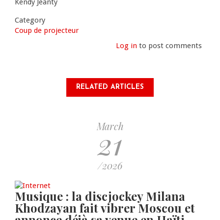
Kendy Jeanty
Category
Coup de projecteur
Log in
to post comments
RELATED ARTICLES
March
21
/2026
Musique : la discjockey Milana
Khodzayan fait vibrer Moscou et
annonce déjà sa venue en Haïti