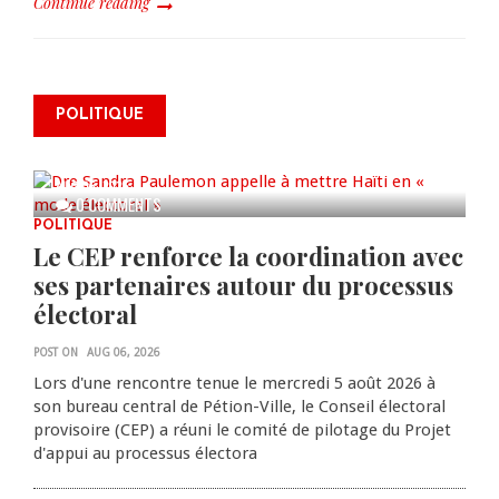
Continue reading
Dre Sandra Paulemon appelle à
mettre Haïti en « mode électoral
POLITIQUE
» à travers une vaste campagne
nationale de sensibilisation
AUG 06, 2026
0 COMMENTS
POLITIQUE
Le CEP renforce la coordination avec
ses partenaires autour du processus
électoral
POST ON
AUG 06, 2026
Lors d'une rencontre tenue le mercredi 5 août 2026 à
son bureau central de Pétion-Ville, le Conseil électoral
provisoire (CEP) a réuni le comité de pilotage du Projet
d'appui au processus électora