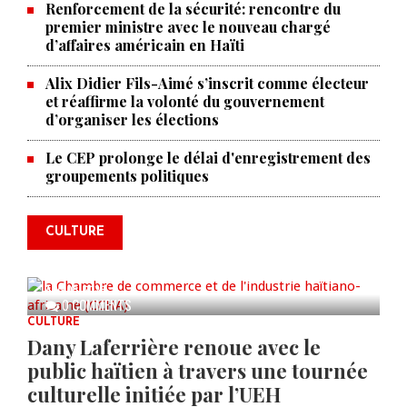
Renforcement de la sécurité: rencontre du
premier ministre avec le nouveau chargé
d’affaires américain en Haïti
Alix Didier Fils-Aimé s’inscrit comme électeur
et réaffirme la volonté du gouvernement
d’organiser les élections
La Chambre de commerce et de
Le CEP prolonge le délai d'enregistrement des
groupements politiques
l'industrie haïtiano-africaine
annonce des activités pour
commémorer le 235e
CULTURE
anniversaire de la cérémonie du
Bois Caïman
AUG 05, 2026
0 COMMENTS
CULTURE
Dany Laferrière renoue avec le
public haïtien à travers une tournée
culturelle initiée par l’UEH