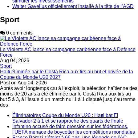
stimuler les investissements
Walter Gavellus officiellement installé à la tête de l’AGD
Sport
0 comments
Le Violette AC lance sa campagne caribéenne face à Defence
Force
Aug 04, 2026
Sport
Haïti éliminée par le Costa Rica aux tirs au but et privée de la
Coupe du Monde U20 2027
Post on
Aug 04, 2026
Après avoir longtemps cru à l’exploit, la sélection haïtienne des
moins de 20 ans a été éliminée par le Costa Rica aux tirs au
but 5 à 3, à l’issue d’un match nul 1 à 1 disputé jusqu’au terme
des
Éliminatoires Coupe du Monde U20 : Haïti bat El
Salvador 2 à 1 et se rapproche des quarts de finale
Infantino accusé de faire pression sur les fédérations,
l'UEFA menace de boycotter les compétitions mondiales
Franco Baresi s'éteint à 66 ans, une légende de l'AC