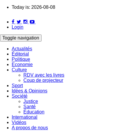
Skip
Today is:
2026-08-08
to
main
content
Login
Toggle navigation
Actualités
Éditorial
Main
Politique
navigation
Economie
Culture
RDV avec les livres
Coup de projecteur
Sport
Idées & Opinions
Société
Justice
Santé
Éducation
International
Vidéos
A propos de nous