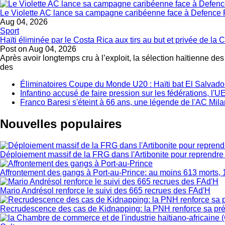
Le Violette AC lance sa campagne caribéenne face à Defence 
Aug 04, 2026
Sport
Haïti éliminée par le Costa Rica aux tirs au but et privée de 
Post on
Aug 04, 2026
Après avoir longtemps cru à l’exploit, la sélection haïtienne de
des
Éliminatoires Coupe du Monde U20 : Haïti bat El Salvador 
Infantino accusé de faire pression sur les fédérations, l
Franco Baresi s'éteint à 66 ans, une légende de l'AC Mila
Nouvelles populaires
Déploiement massif de la FRG dans l'Artibonite pour reprendre le
Affrontement des gangs à Port-au-Prince: au moins 613 morts, 
Mario Andrésol renforce le suivi des 665 recrues des FAd'H
Recrudescence des cas de Kidnapping: la PNH renforce sa pr