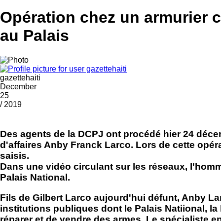
Opération chez un armurier 
au Palais
gazettehaiti
December
25
/ 2019
Des agents de la DCPJ ont procédé hier 24 déce
d'affaires Anby Franck Larco. Lors de cette opéra
saisis.
Dans une vidéo circulant sur les réseaux, l'hom
Palais National.
Fils de Gilbert Larco aujourd'hui défunt, Anby L
institutions publiques dont le Palais Natiional, l
réparer et de vendre des armes. Le spécialiste en