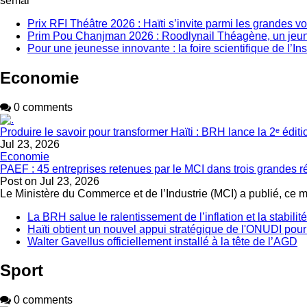
semai
Prix RFI Théâtre 2026 : Haïti s’invite parmi les grandes v
Prim Pou Chanjman 2026 : Roodlynail Théagène, un je
Pour une jeunesse innovante : la foire scientifique de l’In
Economie
0 comments
Produire le savoir pour transformer Haïti : BRH lance la 2ᵉ édit
Jul 23, 2026
Economie
PAEF : 45 entreprises retenues par le MCI dans trois grandes 
Post on
Jul 23, 2026
Le Ministère du Commerce et de l’Industrie (MCI) a publié, ce 
La BRH salue le ralentissement de l’inflation et la stabili
Haïti obtient un nouvel appui stratégique de l'ONUDI pour
Walter Gavellus officiellement installé à la tête de l’AGD
Sport
0 comments