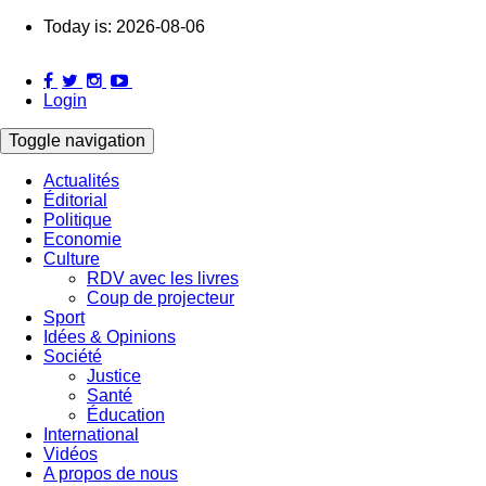
Skip
Today is:
2026-08-06
to
main
content
Login
Toggle navigation
Actualités
Éditorial
Main
Politique
navigation
Economie
Culture
RDV avec les livres
Coup de projecteur
Sport
Idées & Opinions
Société
Justice
Santé
Éducation
International
Vidéos
A propos de nous