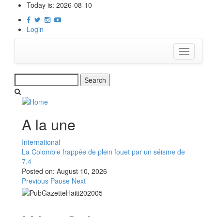
Skip
Today is:
2026-08-10
to
main
Login
content
Toggle
navigation
Search
A la une
International
La Colombie frappée de plein fouet par un séisme de
7,4
Posted on:
August 10, 2026
Previous
Pause
Next