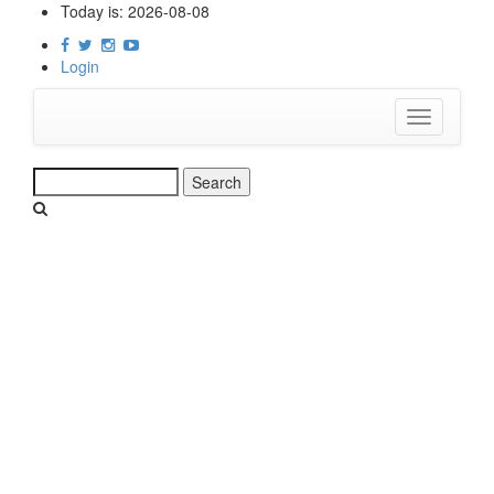
Skip
Today is:
2026-08-08
to
main
Login
content
Toggle
navigation
Search