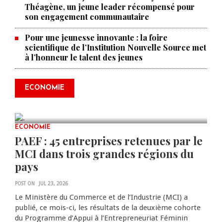
Théagène, un jeune leader récompensé pour
son engagement communautaire
Pour une jeunesse innovante : la foire
scientifique de l’Institution Nouvelle Source met
à l’honneur le talent des jeunes
Produire le savoir pour
transformer Haïti : BRH lance la
2ᵉ édition de ses Journées
ECONOMIE
scientifiques
JUL 23, 2026
0 COMMENTS
ECONOMIE
PAEF : 45 entreprises retenues par le
MCI dans trois grandes régions du
pays
POST ON
JUL 23, 2026
Le Ministère du Commerce et de l’Industrie (MCI) a
publié, ce mois-ci, les résultats de la deuxième cohorte
du Programme d’Appui à l’Entrepreneuriat Féminin