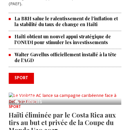
(PAEF).
La BRH salue le ralentissement de l’inflation et
la stabilité du taux de change en Haïti
Haïti obtient un nouvel appui stratégique de
l'ONUDI pour stimuler les investissements
Walter Gavellus officiellement installé à la tête
de l’AGD
SPORT
Le Violette AC lance sa campagne
caribéenne face à Defence Force
AUG 04, 2026
0 COMMENTS
SPORT
Haïti éliminée par le Costa Rica aux
tirs au but et privée de la Coupe du
Monde U20 2027