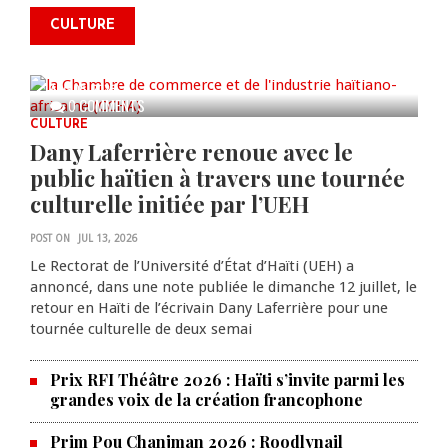
commémorer le 235e
CULTURE
anniversaire de la cérémonie du
Bois Caïman
AUG 05, 2026
0 COMMENTS
CULTURE
Dany Laferrière renoue avec le
public haïtien à travers une tournée
culturelle initiée par l’UEH
POST ON
JUL 13, 2026
Le Rectorat de l’Université d’État d’Haïti (UEH) a
annoncé, dans une note publiée le dimanche 12 juillet, le
retour en Haïti de l’écrivain Dany Laferrière pour une
tournée culturelle de deux semai
Prix RFI Théâtre 2026 : Haïti s’invite parmi les
grandes voix de la création francophone
Prim Pou Chanjman 2026 : Roodlynail