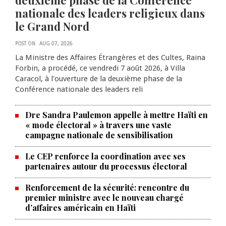
deuxième phase de la Conférence
nationale des leaders religieux dans
le Grand Nord
POST ON
AUG 07, 2026
La Ministre des Affaires Étrangères et des Cultes, Raina
Forbin, a procédé, ce vendredi 7 août 2026, à Villa
Caracol, à l'ouverture de la deuxième phase de la
Conférence nationale des leaders reli
Dre Sandra Paulemon appelle à mettre Haïti en
« mode électoral » à travers une vaste
campagne nationale de sensibilisation
Le CEP renforce la coordination avec ses
partenaires autour du processus électoral
Renforcement de la sécurité: rencontre du
La Chambre de commerce et de
premier ministre avec le nouveau chargé
d’affaires américain en Haïti
l'industrie haïtiano-africaine
annonce des activités pour