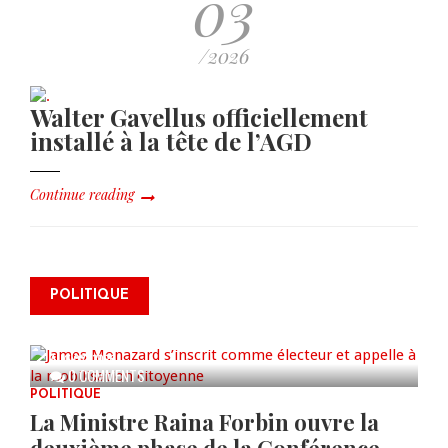
03
/2026
Walter Gavellus officiellement
installé à la tête de l’AGD
Continue reading
James Monazard s’inscrit comme
POLITIQUE
électeur et appelle à la
mobilisation citoyenne
AUG 07, 2026
0 COMMENTS
POLITIQUE
La Ministre Raina Forbin ouvre la