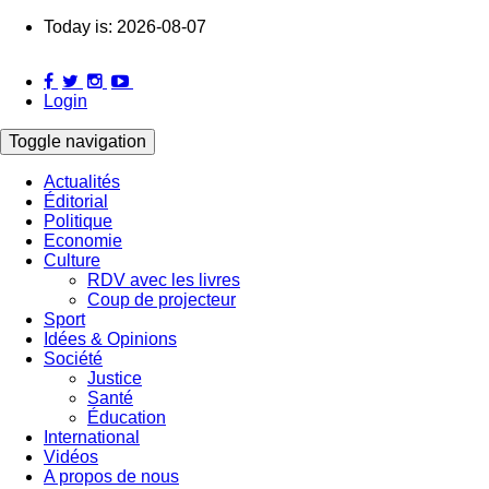
Skip
Today is:
2026-08-07
to
main
content
Login
Toggle navigation
Actualités
Éditorial
Main
Politique
navigation
Economie
Culture
RDV avec les livres
Coup de projecteur
Sport
Idées & Opinions
Société
Justice
Santé
Éducation
International
Vidéos
A propos de nous