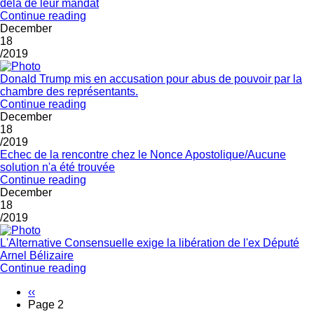
delá de leur mandat
Continue reading
December
18
/2019
Donald Trump mis en accusation pour abus de pouvoir par la
chambre des représentants.
Continue reading
December
18
/2019
Echec de la rencontre chez le Nonce Apostolique/Aucune
solution n'a été trouvée
Continue reading
December
18
/2019
L'Alternative Consensuelle exige la libération de l'ex Député
Arnel Bélizaire
Continue reading
Previous
‹‹
page
Page 2
Pagination