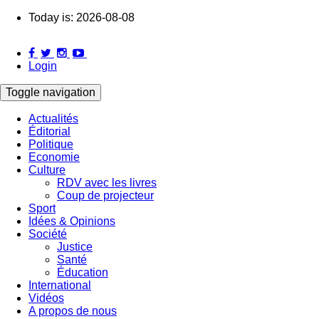
Skip
Today is:
2026-08-08
to
main
content
Login
Toggle navigation
Actualités
Éditorial
Main
Politique
navigation
Economie
Culture
RDV avec les livres
Coup de projecteur
Sport
Idées & Opinions
Société
Justice
Santé
Éducation
International
Vidéos
A propos de nous