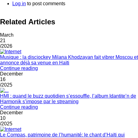
Log in
to post comments
Related Articles
March
21
/2026
Musique : la discjockey Milana Khodzayan fait vibrer Moscou et
annonce déjà sa venue en Haïti
Continue reading
December
16
/2025
HMI : quand le buzz quotidien s’essouffle, l’album Idantite’n de
Harmonik s’impose par le streaming
Continue reading
December
10
/2025
Le Compas, patrimoine de l’humanité: le chant d’Haïti qui