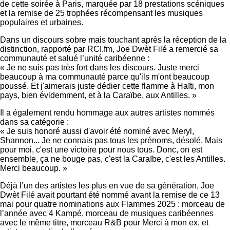
de cette soirée à Paris, marquée par 18 prestations scéniques
et la remise de 25 trophées récompensant les musiques
populaires et urbaines.
Dans un discours sobre mais touchant après la réception de la
distinction, rapporté par RCI.fm, Joe Dwèt Filé a remercié sa
communauté et salué l’unité caribéenne :
« Je ne suis pas très fort dans les discours. Juste merci
beaucoup à ma communauté parce qu'ils m'ont beaucoup
poussé. Et j'aimerais juste dédier cette flamme à Haïti, mon
pays, bien évidemment, et à la Caraïbe, aux Antilles. »
Il a également rendu hommage aux autres artistes nommés
dans sa catégorie :
« Je suis honoré aussi d'avoir été nominé avec Meryl,
Shannon... Je ne connais pas tous les prénoms, désolé. Mais
pour moi, c'est une victoire pour nous tous. Donc, on est
ensemble, ça ne bouge pas, c'est la Caraïbe, c'est les Antilles.
Merci beaucoup. »
Déjà l’un des artistes les plus en vue de sa génération, Joe
Dwèt Filé avait pourtant été nommé avant la remise de ce 13
mai pour quatre nominations aux Flammes 2025 : morceau de
l’année avec 4 Kampé, morceau de musiques caribéennes
avec le même titre, morceau R&B pour Merci à mon ex, et