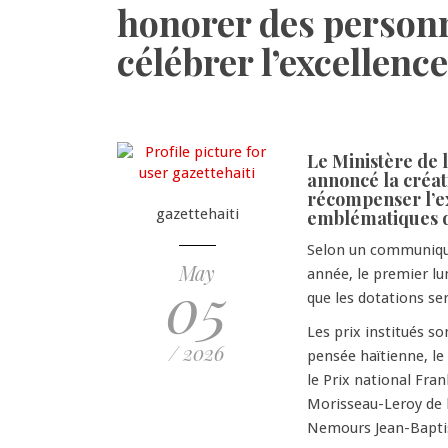
honorer des personn
célébrer l’excellenc
Le Ministère de 
annoncé la créat
récompenser l’ex
gazettehaiti
emblématiques de
Selon un communiqué
May
année, le premier lu
05
que les dotations s
Les prix institués so
/ 2026
pensée haïtienne, le 
le Prix national Fran
Morisseau-Leroy de li
Nemours Jean-Baptis