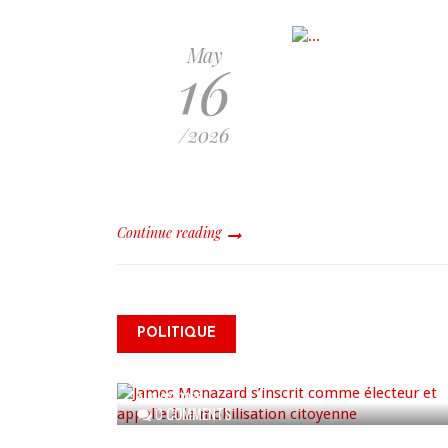
May
16
/2026
Continue reading
James Monazard s’inscrit
POLITIQUE
comme électeur et appelle à
la mobilisation citoyenne
AUG 07, 2026
0 COMMENTS