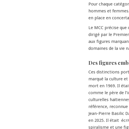
Pour chaque catégorie
hommes et femmes. Ce
en place en concerta
Le MCC précise que c
dirigé par le Premie
aux figures marquant
domaines de la vie n
Des figures embl
Ces distinctions po
marqué la culture et
mort en 1969. Il éta
comme le père de l’i
culturelles haïtienne
référence, reconnue 
Jean-Pierre Basilic 
en 2025. Il était écri
spiralisme et une fi