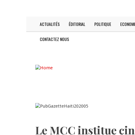
Skip
TODAY IS:
2026-08-08
to
main
content
ACTUALITÉS
ÉDITORIAL
POLITIQUE
ECONOMI
Main
navigation
CONTACTEZ NOUS
Le MCC institue cin