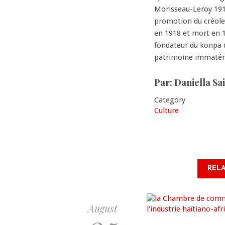
Morisseau-Leroy 1912
promotion du créole
en 1918 et mort en 19
fondateur du konpa d
patrimoine immatéri
Par: Daniella Sa
Category
Culture
RELA
August