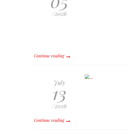
05
/2026
Continue reading
July
13
/2026
Continue reading