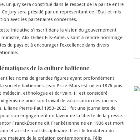
, un jury sera constitué dans le respect de la parité entre
 jury sera présidé par un représentant de l’État et mis
tion avec les partenaires concernés.
ette initiative s’inscrit dans la vision du gouvernement
r ministre, Alix Didier Fils-Aimé, visant à rendre hommage
es du pays et à encourager l’excellence dans divers
ationale.
ématiques de la culture haïtienne
rtent les noms de grandes figures ayant profondément
 la société haïtiennes. Jean Price-Mars est né en 1876 puis
it médecin, ethnologue et écrivain. Il est considéré
ndigénisme pour son travail de valorisation des racines
s. Liliane Pierre-Paul 1953–2023, fut une journaliste de
pour son engagement en faveur de la liberté de la presse.
Dantor FranckÉtienne dit Frankétienne né en 1936 est mort
vain et artiste multidisciplinaire. Il est le fondateur du
gure majeure de la création contemporaine. Félix