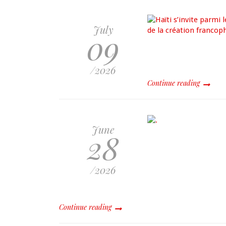
July
09
/2026
Continue reading
June
28
/2026
Continue reading