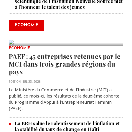
scientifique de l’Institution Nouvelle Source met
à l’honneur le talent des jeunes
Produire le savoir pour
transformer Haïti : BRH lance la
2ᵉ édition de ses Journées
ECONOMIE
scientifiques
JUL 23, 2026
0 COMMENTS
ECONOMIE
PAEF : 45 entreprises retenues par le
MCI dans trois grandes régions du
pays
POST ON
JUL 23, 2026
Le Ministère du Commerce et de l’Industrie (MCI) a
publié, ce mois-ci, les résultats de la deuxième cohorte
du Programme d’Appui à l’Entrepreneuriat Féminin
(PAEF).
La BRH salue le ralentissement de l’inflation et
la stabilité du taux de change en Haïti