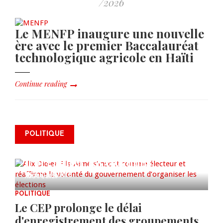
/2026
Le MENFP inaugure une nouvelle
ère avec le premier Baccalauréat
technologique agricole en Haïti
Continue reading
Alix Didier Fils-Aimé s’inscrit
POLITIQUE
comme électeur et réaffirme la
volonté du gouvernement
d’organiser les élections
0 COMMENTS
AUG 04, 2026
POLITIQUE
Le CEP prolonge le délai
d'enregistrement des groupements