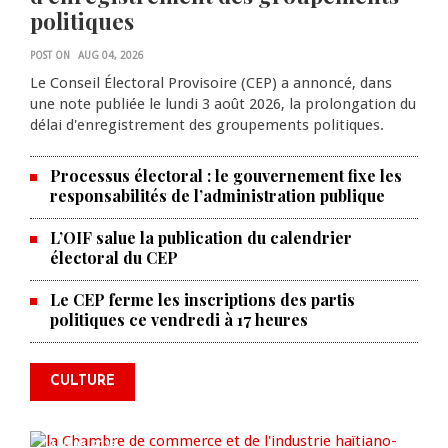
politiques
POST ON
AUG 04, 2026
Le Conseil Électoral Provisoire (CEP) a annoncé, dans
une note publiée le lundi 3 août 2026, la prolongation du
délai d'enregistrement des groupements politiques.
Processus électoral : le gouvernement fixe les
responsabilités de l’administration publique
L’OIF salue la publication du calendrier
électoral du CEP
La Chambre de commerce et de
Le CEP ferme les inscriptions des partis
politiques ce vendredi à 17 heures
l'industrie haïtiano-africaine
annonce des activités pour
commémorer le 235e
CULTURE
anniversaire de la cérémonie du
Bois Caïman
AUG 05, 2026