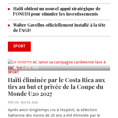
Haïti obtient un nouvel appui stratégique de
l'ONUDI pour stimuler les investissements
Walter Gavellus officiellement installé à la tête
de l’AGD
SPORT
Le Violette AC lance sa campagne
caribéenne face à Defence Force
AUG 04, 2026
0 COMMENTS
SPORT
Haïti éliminée par le Costa Rica aux
tirs au but et privée de la Coupe du
Monde U20 2027
POST ON
AUG 04, 2026
Après avoir longtemps cru à l’exploit, la sélection
haïtienne des moins de 20 ans a été éliminée par le