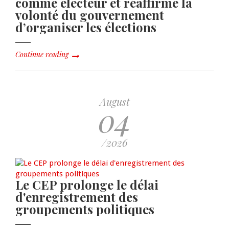
comme électeur et réaffirme la
volonté du gouvernement
d’organiser les élections
Continue reading
August
04
/2026
Le CEP prolonge le délai
d'enregistrement des
groupements politiques