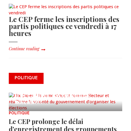
Le CEP ferme les inscriptions des
partis politiques ce vendredi à 17
heures
Continue reading
Alix Didier Fils-Aimé s’inscrit
POLITIQUE
comme électeur et réaffirme la
volonté du gouvernement
d’organiser les élections
0 COMMENTS
AUG 04, 2026
POLITIQUE
Le CEP prolonge le délai
d'enregistrement des groupements