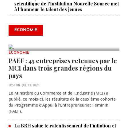
scientifique de l’Institution Nouvelle Source met
à l’honneur le talent des jeunes
Produire le savoir pour
transformer Haïti : BRH lance la
2ᵉ édition de ses Journées
ECONOMIE
scientifiques
JUL 23, 2026
0 COMMENTS
ECONOMIE
PAEF : 45 entreprises retenues par le
MCI dans trois grandes régions du
pays
POST ON
JUL 23, 2026
Le Ministère du Commerce et de l’Industrie (MCI) a
publié, ce mois-ci, les résultats de la deuxième cohorte
du Programme d’Appui à l’Entrepreneuriat Féminin
(PAEF).
La BRH salue le ralentissement de l’inflation et