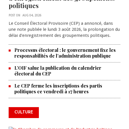
politiques
POST ON
AUG 04, 2026
Le Conseil Électoral Provisoire (CEP) a annoncé, dans
une note publiée le lundi 3 août 2026, la prolongation du
délai d'enregistrement des groupements politiques.
Processus électoral : le gouvernement fixe les
responsabilités de l’administration publique
L’OIF salue la publication du calendrier
électoral du CEP
Le CEP ferme les inscriptions des partis
La Chambre de commerce et de
politiques ce vendredi à 17 heures
l'industrie haïtiano-africaine
annonce des activités pour
commémorer le 235e
CULTURE
anniversaire de la cérémonie du
Bois Caïman