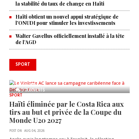
la stabilité du taux de change en Haïti
Haïti obtient un nouvel appui stratégique de
l'ONUDI pour stimuler les investissements
Walter Gavellus officiellement installé à la tête
de l’AGD
SPORT
Le Violette AC lance sa campagne
caribéenne face à Defence Force
AUG 04, 2026
0 COMMENTS
SPORT
Haïti éliminée par le Costa Rica aux
tirs au but et privée de la Coupe du
Monde U20 2027
POST ON
AUG 04, 2026